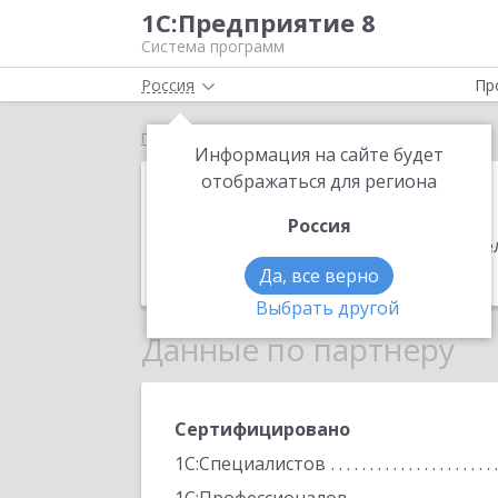
1С:Предприятие 8
Система программ
Россия
Пр
Главная
Контрол-Софт
Информация на сайте будет
Контрол-Софт
отображаться для региона
Россия
Адрес:
173021, Новгородская обл, Ве
Телефон:
(8162) 68-5070
Да, все верно
Выбрать другой
Данные по партнеру
Сертифицировано
1С:Специалистов