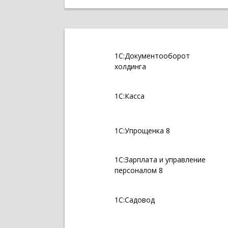
1С:Документооборот
холдинга
1С:Касса
1С:Упрощенка 8
1С:Зарплата и управление
персоналом 8
1С:Садовод