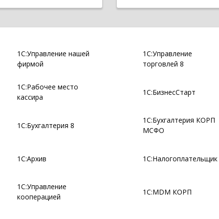
1С:Управление нашей
1С:Управление
фирмой
торговлей 8
1С:Рабочее место
1С:БизнесСтарт
кассира
1С:Бухгалтерия КОРП
1С:Бухгалтерия 8
МСФО
1С:Архив
1С:Налогоплательщик
1С:Управление
1С:MDM КОРП
кооперацией