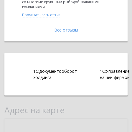
ой...
со многими крупными рыбодобывающими
продукта 
компаниями...
автоматизи
Прочитать весь отзыв
Прочитать 
Все отзывы
1С:Документооборот
1С:Управление
холдинга
нашей фирмой
Адрес на карте