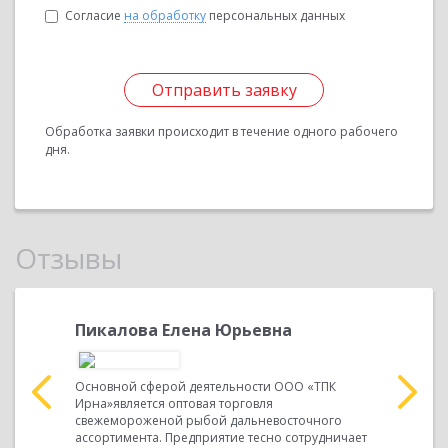
Согласие
на обработку
персональных данных
Отправить заявку
Обработка заявки происходит в течение одного рабочего
дня.
Отзывы
а
Пикалова Елена Юрьевна
Черноу
Валент
Лаб.» -
Основной сферой деятельности ООО «ТПК
я
Ирна»является оптовая торговля
Наша комп
е). Мы,
свежемороженой рыбой дальневосточного
деятельно
тво» с
ассортимента. Предприятие тесно сотрудничает
решение о