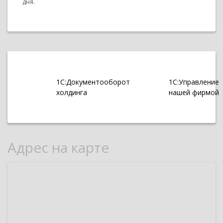
дня.
1С:Документооборот
1С:Управление
холдинга
нашей фирмой
Адрес на карте