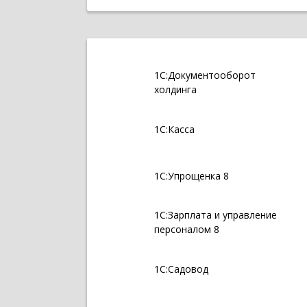
1С:Документооборот
холдинга
1С:Касса
1С:Упрощенка 8
1С:Зарплата и управление
персоналом 8
1С:Садовод