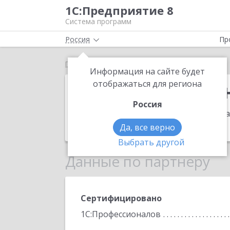
1С:Предприятие 8
Система программ
Россия
Пр
Главная
АйТи-Безопасность
Информация на сайте будет
АйТи-Безопас
отображаться для региона
Россия
Адрес:
309505, Белгородская обл, Ст
Телефон:
7 (4725) 39-0839
Да, все верно
Выбрать другой
Данные по партнеру
Сертифицировано
1С:Профессионалов