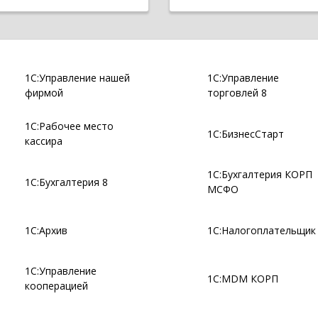
1С:Управление нашей
1С:Управление
фирмой
торговлей 8
1С:Рабочее место
1С:БизнесСтарт
кассира
1С:Бухгалтерия КОРП
1С:Бухгалтерия 8
МСФО
1С:Архив
1С:Налогоплательщик
1С:Управление
1С:MDM КОРП
кооперацией