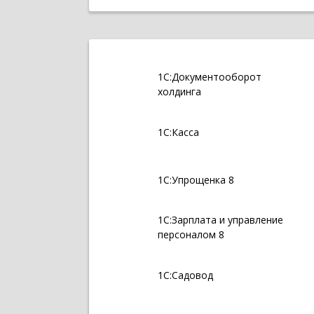
1С:Документооборот
холдинга
1С:Касса
1С:Упрощенка 8
1С:Зарплата и управление
персоналом 8
1С:Садовод