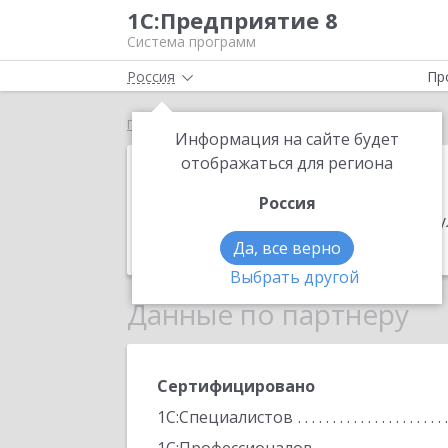
1С:Предприятие 8
Система программ
Россия
Пр
Главная
ПрофЭксперт
Информация на сайте будет
ПрофЭксперт
отображаться для региона
Россия
Адрес:
115088, Москва г, Угрешская у
Телефон:
+7 (499) 703-5130
Да, все верно
Выбрать другой
Данные по партнеру
Сертифицировано
1С:Специалистов