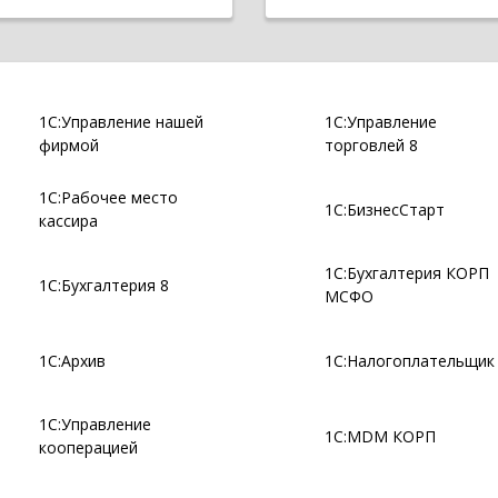
1С:Управление нашей
1С:Управление
фирмой
торговлей 8
1С:Рабочее место
1С:БизнесСтарт
кассира
1С:Бухгалтерия КОРП
1С:Бухгалтерия 8
МСФО
1С:Архив
1С:Налогоплательщик
1С:Управление
1С:MDM КОРП
кооперацией