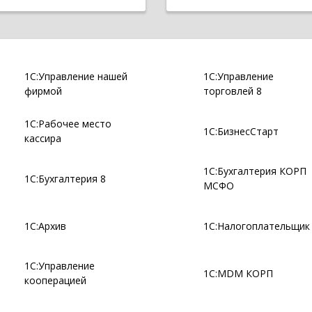
1С:Управление нашей
1С:Управление
фирмой
торговлей 8
1С:Рабочее место
1С:БизнесСтарт
кассира
1С:Бухгалтерия КОРП
1С:Бухгалтерия 8
МСФО
1С:Архив
1С:Налогоплательщик
1С:Управление
1С:MDM КОРП
кооперацией