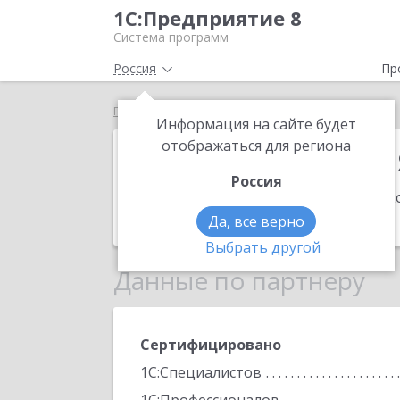
1С:Предприятие 8
Система программ
Россия
Пр
Главная
ИТ-холдинг "Пять с плюсом"
Информация на сайте будет
ИТ-холдинг "П
отображаться для региона
Россия
Адрес:
127566, Москва г, Алтуфьевск
Телефон:
(495) 565-3450
Да, все верно
Выбрать другой
Данные по партнеру
Сертифицировано
1С:Специалистов