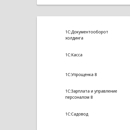
1С:Документооборот
холдинга
1С:Касса
1С:Упрощенка 8
1С:Зарплата и управление
персоналом 8
1С:Садовод