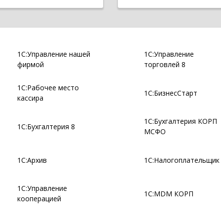
1С:Управление нашей
1С:Управление
фирмой
торговлей 8
1С:Рабочее место
1С:БизнесСтарт
кассира
1С:Бухгалтерия КОРП
1С:Бухгалтерия 8
МСФО
1С:Архив
1С:Налогоплательщик
1С:Управление
1С:MDM КОРП
кооперацией