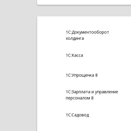
1С:Документооборот
холдинга
1С:Касса
1С:Упрощенка 8
1С:Зарплата и управление
персоналом 8
1С:Садовод