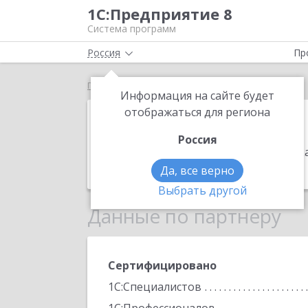
1С:Предприятие 8
Система программ
Россия
Пр
Главная
7000
Информация на сайте будет
7000
отображаться для региона
Россия
Адрес:
109147, Москва г, Марксистска
Телефон:
(495) 234-4441
Да, все верно
Выбрать другой
Данные по партнеру
Сертифицировано
1С:Специалистов