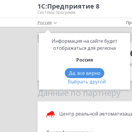
1С:Предприятие 8
Система программ
Россия
Пр
Главная
ВЦ "Custom Group"
Информация на сайте будет
ВЦ "Custom Gr
отображаться для региона
Россия
Адрес:
450006, Башкортостан Респ, У
Телефон:
+7 (347) 246-6858
Да, все верно
Выбрать другой
Данные по партнеру
Центр реальной автоматизац