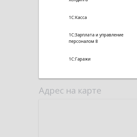
1С:Касса
1С:Зарплата и управление
персоналом 8
1С:Гаражи
Адрес на карте