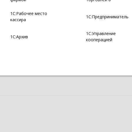
1С:Рабочее место
1С:Предприниматель
кассира
1С:Управление
1С:Архив
кооперацией