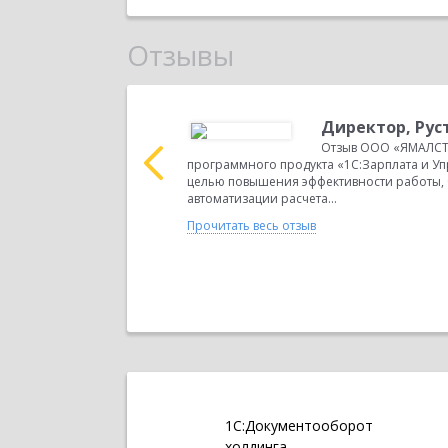
Отзывы
дельзянович
Директор, Руст
 Адельзяновича о
Отзыв ООО «ЯМАЛСТ
 Ювелирный магазин»
программного продукта «1С:Зарплата и У
 деятельность на базе
целью повышения эффективности работы,
автоматизации расчета...
Прочитать весь отзыв
1С:Документооборот
холдинга