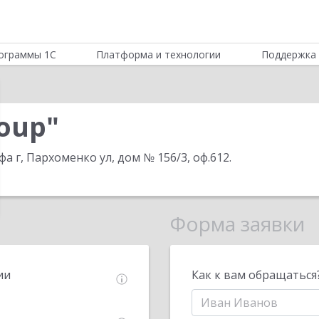
ограммы 1С
Платформа и технологии
Поддержка 
oup"
фа г, Пархоменко ул, дом № 156/3, оф.612
.
Форма заявки
ии
Как к вам обращаться