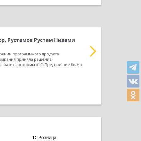
р, Рустамов Рустам Низами
М
р
рении программного продукта
Отзыв ИП Немченко Але
компания приняла решение
продукта «1С:Управлен
а базе платформы «1С: Предприятие 8». На
решение автоматизирова
Прочитать весь отзыв
1С:Розница