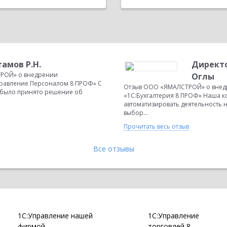
амов Р.Н.
Директо
РОЙ» о внедрении
Оглы
правление Персоналом 8 ПРОФ» С
Отзыв ООО «ЯМАЛСТРОЙ» о внед
 было принято решение об
«1С:Бухгалтерия 8 ПРОФ» Наша 
автоматизировать деятельность н
выбор...
Прочитать весь отзыв
Все отзывы
1С:Управление нашей
1С:Управление
фирмой
торговлей 8