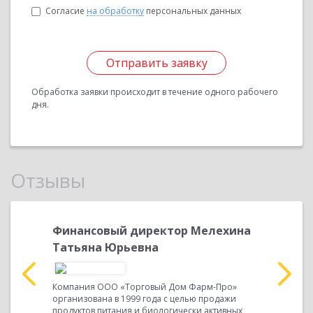
Согласие
на обработку
персональных данных
Отправить заявку
Обработка заявки происходит в течение одного рабочего
дня.
Отзывы
лехина
Финансовый директор Мелехина
Финанс
Татьяна Юрьевна
Татьян
-Про»
Компания ООО «Торговый Дом Фарм-Про»
Компания
одажи
организована в 1999 года с целью продажи
организов
тивных
продуктов питания и биологически активных
продуктов