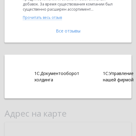
мпании был
добавок. За время существования компании был
добавок. 
существенно расширен ассортимент...
существен
Прочитать весь отзыв
Прочитать 
Все отзывы
1С:Документооборот
1С:Управление
холдинга
нашей фирмой
Адрес на карте