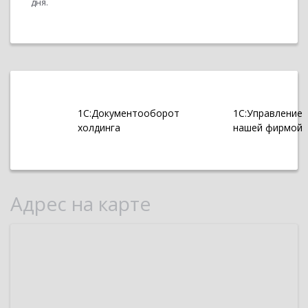
дня.
1С:Документооборот
1С:Управление
холдинга
нашей фирмой
Адрес на карте