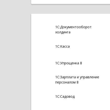
1С:Документооборот
холдинга
1С:Касса
1С:Упрощенка 8
1С:Зарплата и управление
персоналом 8
1С:Садовод