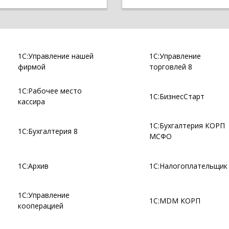
1С:Управление нашей
1С:Управление
фирмой
торговлей 8
1С:Рабочее место
1С:БизнесСтарт
кассира
1С:Бухгалтерия КОРП
1С:Бухгалтерия 8
МСФО
1С:Архив
1С:Налогоплательщик
1С:Управление
1С:MDM КОРП
кооперацией