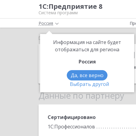
1С:Предприятие 8
Система программ
Россия
Пр
Главная
1С:Франчайзи ГЛОБАЛЬНЫЕ СИСТЕМЫ
Информация на сайте будет
1С:Франчайз
отображаться для региона
Россия
Адрес:
109316, Москва г, Волгоградск
Телефон:
(495) 925-7554
Да, все верно
Выбрать другой
Данные по партнеру
Сертифицировано
1С:Профессионалов