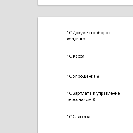
1С:Документооборот
холдинга
1С:Касса
1С:Упрощенка 8
1С:Зарплата и управление
персоналом 8
1С:Садовод