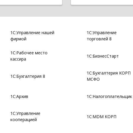
1С:Управление нашей
1С:Управление
фирмой
торговлей 8
1С:Рабочее место
1С:БизнесСтарт
кассира
1С:Бухгалтерия КОРП
1С:Бухгалтерия 8
МСФО
1С:Архив
1С:Налогоплательщик
1С:Управление
1С:MDM КОРП
кооперацией