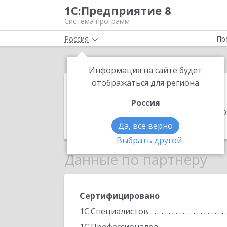
1С:Предприятие 8
Система программ
Россия
Пр
Главная
Arenda-it
Информация на сайте будет
Arenda-it
отображаться для региона
Россия
Адрес:
194156, Санкт-Петербург г, Б
Телефон:
+7 (812) 648-2106
Да, все верно
Выбрать другой
Данные по партнеру
Сертифицировано
1С:Специалистов