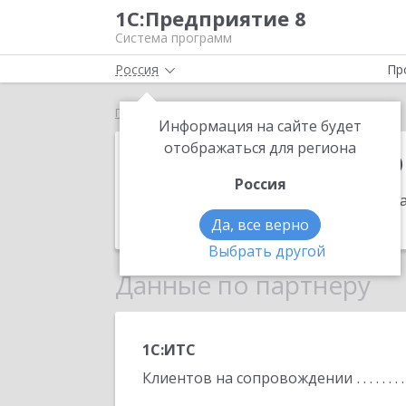
1С:Предприятие 8
Система программ
Россия
Пр
Главная
Бухгалтер Проф
Информация на сайте будет
Бухгалтер Пр
отображаться для региона
Россия
Адрес:
Республика Казахстан, г. Кост
Телефон:
8 (7142) 54-2737
Да, все верно
Выбрать другой
Данные по партнеру
1С:ИТС
Клиентов на сопровождении