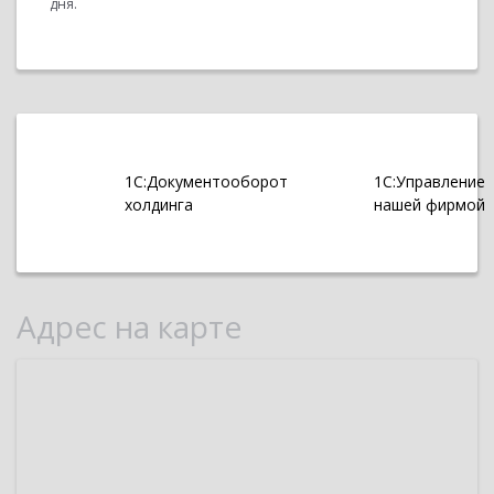
дня.
1С:Документооборот
1С:Управление
холдинга
нашей фирмой
Адрес на карте