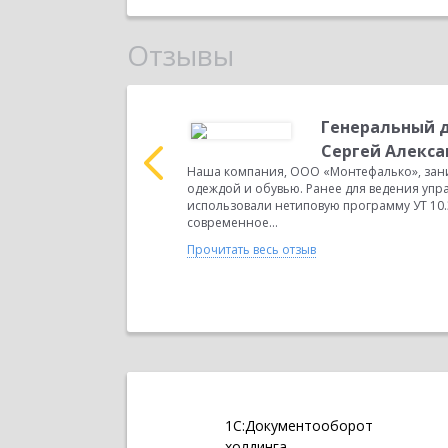
Отзывы
ор, Степанов
Генеральный д
ич
Сергей Алекс
птовой торговлей
Наша компания, ООО «Монтефалько», зани
ого учёта мы
одеждой и обувью. Ранее для ведения упр
было необходимо
использовали нетиповую программу УТ 10
современное...
Прочитать весь отзыв
1С:Документооборот
холдинга