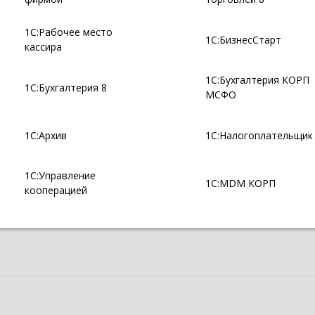
1С:Рабочее место
1С:БизнесСтарт
кассира
1С:Бухгалтерия КОРП
1С:Бухгалтерия 8
МСФО
1С:Архив
1С:Налогоплательщик
1С:Управление
1С:MDM КОРП
кооперацией