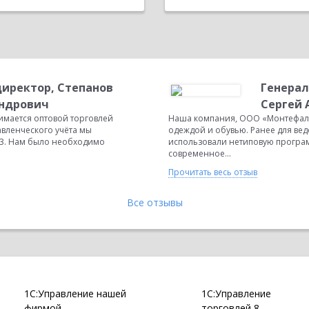
иректор, Степанов
Генерал
андрович
Сергей 
мается оптовой торговлей
Наша компания, ООО «Монтефаль
авленческого учёта мы
одеждой и обувью. Ранее для вед
.3. Нам было необходимо
использовали нетиповую програм
современное...
Прочитать весь отзыв
Все отзывы
1С:Управление нашей
1С:Управление
фирмой
торговлей 8