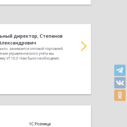
ьный директор, Степанов
Г
Александрович
С
ко», занимается оптовой торговлей
Наша компания, ООО «М
ения управленческого учёта мы
одеждой и обувью. Ране
му УТ 10.3. Нам было необходимо
использовали нетипову
современное...
Прочитать весь отзыв
1С:Розница