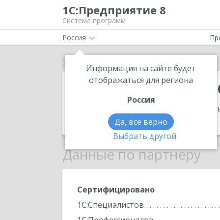
1С:Предприятие 8
Система программ
Россия
Пр
Главная
Ассоциация Независимых Специалистов
Информация на сайте будет
Ассоциация Н
отображаться для региона
Россия
Адрес:
117463, Москва г, Муниципаль
Телефон:
+7 (916) 347-4870
Да, все верно
Выбрать другой
Данные по партнеру
Сертифицировано
1С:Специалистов