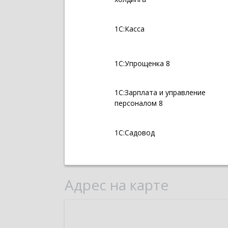
1С:Касса
1С:Упрощенка 8
1С:Зарплата и управление
персоналом 8
1С:Садовод
Адрес на карте