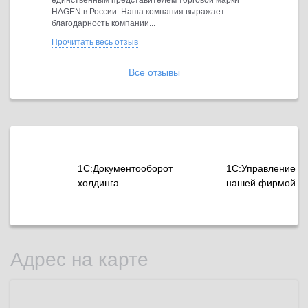
й марки
единственным представителем торговой марки
единственн
ает
HAGEN в России. Наша компания выражает
HAGEN в Р
благодарность компании...
благодарно
Прочитать весь отзыв
Прочитать 
Все отзывы
1С:Документооборот
1С:Управление
холдинга
нашей фирмой
Адрес на карте