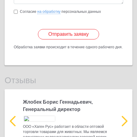
Согласие
на обработку
персональных данных
Отправить заявку
Обработка заявки происходит в течение одного рабочего дня.
Отзывы
Жлобек Борис Геннадьевич,
Жлобек 
Генеральный директор
Генера
птовой
ООО «Хаген Рус» работает в области оптовой
ООО «Хаген
вляемся
торговли товарами для животных. Мы являемся
торговли т