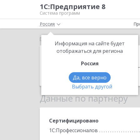
1С:Предприятие 8
Система программ
Россия
Пр
Главная
АйТи-Сервис
Информация на сайте будет
АйТи-Сервис
отображаться для региона
Россия
Адрес:
432073, Ульяновская обл, г.о. 
Телефон:
(8422) 65-0099
Да, все верно
Выбрать другой
Данные по партнеру
Сертифицировано
1С:Профессионалов