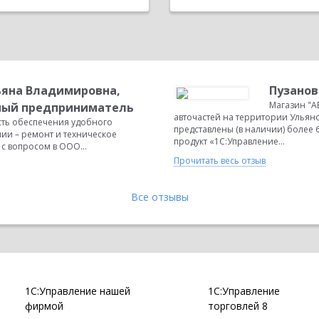
ьяна Владимировна,
Пузанов
Магазин "
ый предприниматель
авточастей на территории Ульяно
сть обеспечения удобного
представлены (в наличии) более
нии – ремонт и техническое
продукт «1С:Управление...
с вопросом в ООО...
Прочитать весь отзыв
Все отзывы
1С:Управление нашей
1С:Управление
фирмой
торговлей 8