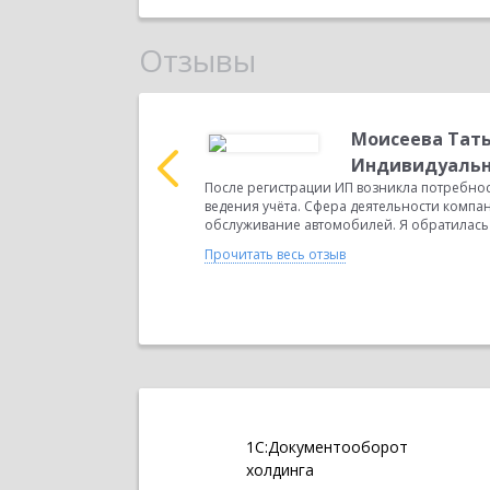
Отзывы
колаевич,
Моисеева Тат
Индивидуальн
приятие 8. Риэлтор.
После регистрации ИП возникла потребно
ельности компании:
ведения учёта. Сфера деятельности компа
обслуживание автомобилей. Я обратилась 
Прочитать весь отзыв
1С:Документооборот
холдинга