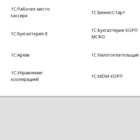
1С:Рабочее место
1С:БизнесСтарт
кассира
1С:Бухгалтерия КОРП
1С:Бухгалтерия 8
МСФО
1С:Архив
1С:Налогоплательщик
1С:Управление
1С:MDM КОРП
кооперацией