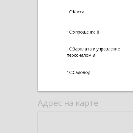
1С:Касса
1С:Упрощенка 8
1С:Зарплата и управление
персоналом 8
1С:Садовод
Адрес на карте