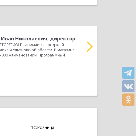
 Иван Николаевич, директор
П
АВТОРЕГИОН" занимается продажей
д
вска и Ульяновской области. В магазине
Отзыв о внедрении про
 6 000 наименований. Программный
Сфера деятельности: с
решение провести модер
Прочитать весь отзыв
1С:Розница