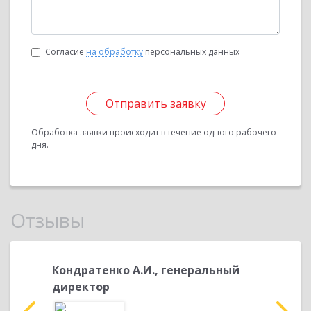
Согласие
на обработку
персональных данных
Отправить заявку
Обработка заявки происходит в течение одного рабочего
дня.
Отзывы
овна
Кондратенко А.И., генеральный
Юсупов
директор
ГАРАНТ-
С целью п