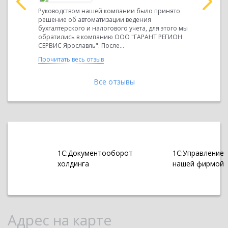
абот по
предприят
Руководством нашей компании было принято
решение о
решение об автоматизации ведения
версии 7.7
бухгалтерского и налогового учета, для этого мы
консультац
обратились в компанию ООО "ГАРАНТ РЕГИОН
СЕРВИС Ярославль". После...
Прочитать 
Прочитать весь отзыв
Все отзывы
1С:Документооборот
1С:Управление
холдинга
нашей фирмой
Адрес на карте