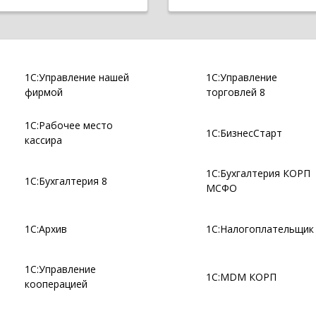
1С:Управление нашей
1С:Управление
фирмой
торговлей 8
1С:Рабочее место
1С:БизнесСтарт
кассира
1С:Бухгалтерия КОРП
1С:Бухгалтерия 8
МСФО
1С:Архив
1С:Налогоплательщик
1С:Управление
1С:MDM КОРП
кооперацией