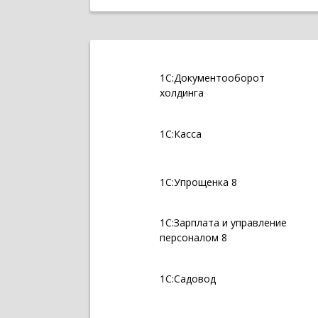
1С:Документооборот
холдинга
1С:Касса
1С:Упрощенка 8
1С:Зарплата и управление
персоналом 8
1С:Садовод