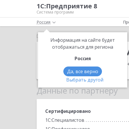
1С:Предприятие 8
Система программ
Россия
Пр
Главная
Актум Информационные Технологии
Информация на сайте будет
Актум Инфор
отображаться для региона
Россия
Адрес:
105005, Москва г, вн.тер.г. 
Телефон:
(495) 221-0499
Да, все верно
Выбрать другой
Данные по партнеру
Сертифицировано
1С:Специалистов