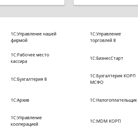
1С:Управление нашей
1С:Управление
фирмой
торговлей 8
1С:Рабочее место
1С:БизнесСтарт
кассира
1С:Бухгалтерия КОРП
1С:Бухгалтерия 8
МСФО
1С:Архив
1С:Налогоплательщик
1С:Управление
1С:MDM КОРП
кооперацией