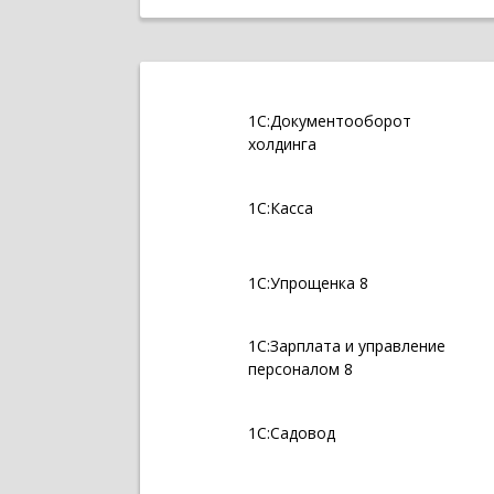
1С:Документооборот
холдинга
1С:Касса
1С:Упрощенка 8
1С:Зарплата и управление
персоналом 8
1С:Садовод