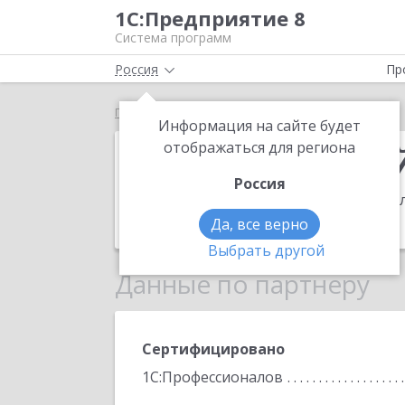
1С:Предприятие 8
Система программ
Россия
Пр
Главная
Бухгалтерский центр
Информация на сайте будет
Бухгалтерски
отображаться для региона
Россия
Адрес:
109202, Москва г, Басовская у
Телефон:
(495) 445-4263
Да, все верно
Выбрать другой
Данные по партнеру
Сертифицировано
1С:Профессионалов