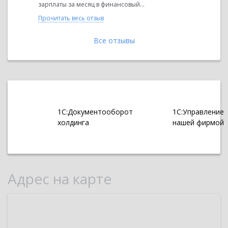
зарплаты за месяц в финансовый...
Прочитать 
Прочитать весь отзыв
Все отзывы
1С:Документооборот
1С:Управление
холдинга
нашей фирмой
Адрес на карте