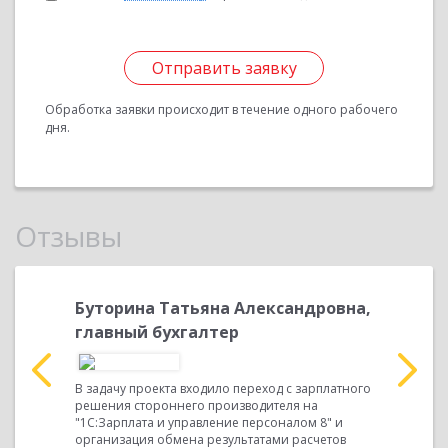
Отправить заявку
Обработка заявки происходит в течение одного рабочего
дня.
Отзывы
главный
Буторина Татьяна Александровна,
Коротко
главный бухгалтер
Перед сот
«Линфосис
В задачу проекта входило переход с зарплатного
начальные
в ОАО
решения стороннего производителя на
"1С:Бухгал
я научной
"1С:Зарплата и управление персоналом 8" и
методолог
выпуском
организация обмена результатами расчетов