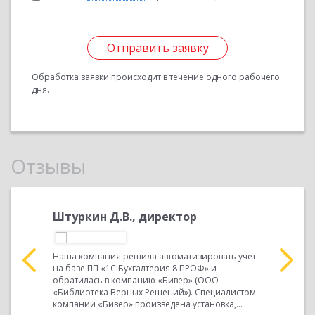
Отправить заявку
Обработка заявки происходит в течение одного рабочего
дня.
Отзывы
хгалтер
Штуркин Д.В., директор
Иванов 
вать учет
Наша компания решила автоматизировать учет
Наша комп
8» и
на базе ПП «1С:Бухгалтерия 8 ПРОФ» и
на базе ПП
кий центр
обратилась в компанию «Бивер» (ООО
обратилас
«Библиотека Верных Решений»). Специалистом
«Библиоте
компании «Бивер» произведена установка,...
компании 