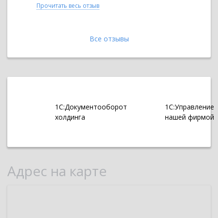
Прочитать весь отзыв
Прочитать 
Все отзывы
1С:Документооборот
1С:Управление
холдинга
нашей фирмой
Адрес на карте