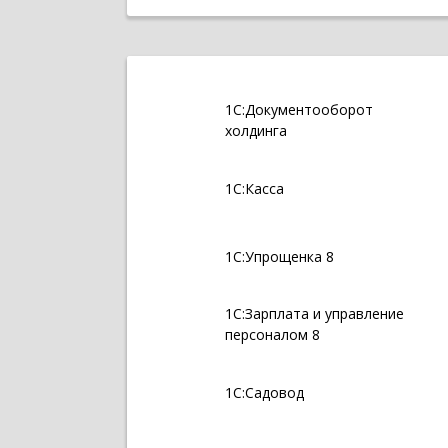
1С:Документооборот
холдинга
1С:Касса
1С:Упрощенка 8
1С:Зарплата и управление
персоналом 8
1С:Садовод