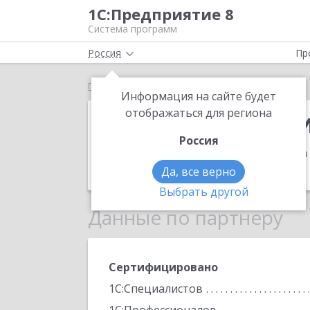
1С:Предприятие 8
Система программ
Россия
Пр
Главная
ИП Прошин Николай Яковлевич
Информация на сайте будет
ИП Прошин Н
отображаться для региона
Россия
Адрес:
115432, Москва г, Трофимова у
Телефон:
(925) 589-6144
Да, все верно
Выбрать другой
Данные по партнеру
Сертифицировано
1С:Специалистов