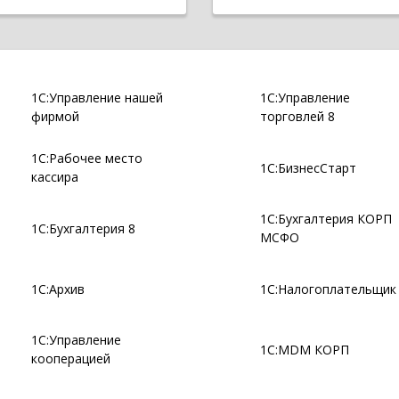
1С:Управление нашей
1С:Управление
фирмой
торговлей 8
1С:Рабочее место
1С:БизнесСтарт
кассира
1С:Бухгалтерия КОРП
1С:Бухгалтерия 8
МСФО
1С:Архив
1С:Налогоплательщик
1С:Управление
1С:MDM КОРП
кооперацией