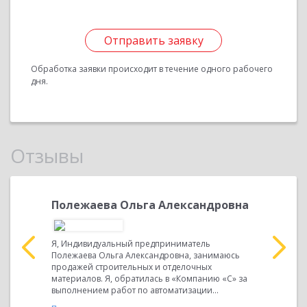
Отправить заявку
Обработка заявки происходит в течение одного рабочего
дня.
Отзывы
чук
Полежаева Ольга Александровна
Пикули
Я, Индивидуальный предприниматель
Генеральн
Полежаева Ольга Александровна, занимаюсь
Смолянино
ния «С»
продажей строительных и отделочных
"Инженерн
 От
материалов. Я, обратилась в «Компанию «С» за
«Компанию
С»
выполнением работ по автоматизации...
продукта «
До
...