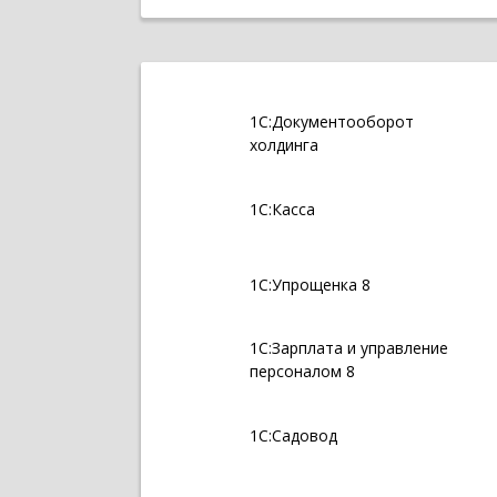
1С:Документооборот
холдинга
1С:Касса
1С:Упрощенка 8
1С:Зарплата и управление
персоналом 8
1С:Садовод