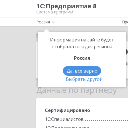
1С:Предприятие 8
Система программ
Россия
Пр
Главная
ИП Железняков Юрий Евгеньевич
Информация на сайте будет
ИП Железняко
отображаться для региона
Россия
Адрес:
400079, Волгоградская обл, го
Телефон:
(8842) 45-9153
Да, все верно
Выбрать другой
Данные по партнеру
Сертифицировано
1С:Специалистов