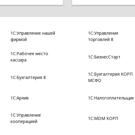
1С:Управление нашей
1С:Управление
фирмой
торговлей 8
1С:Рабочее место
1С:БизнесСтарт
кассира
1С:Бухгалтерия КОРП
1С:Бухгалтерия 8
МСФО
1С:Архив
1С:Налогоплательщик
1С:Управление
1С:MDM КОРП
кооперацией