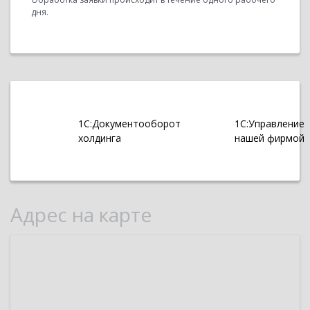
дня.
1С:Документооборот
1С:Управление
холдинга
нашей фирмой
Адрес на карте