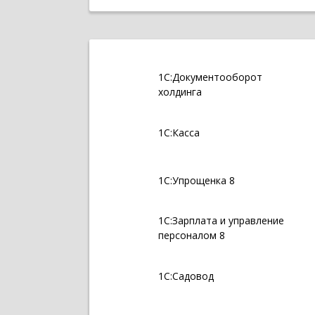
1С:Документооборот
холдинга
1С:Касса
1С:Упрощенка 8
1С:Зарплата и управление
персоналом 8
1С:Садовод