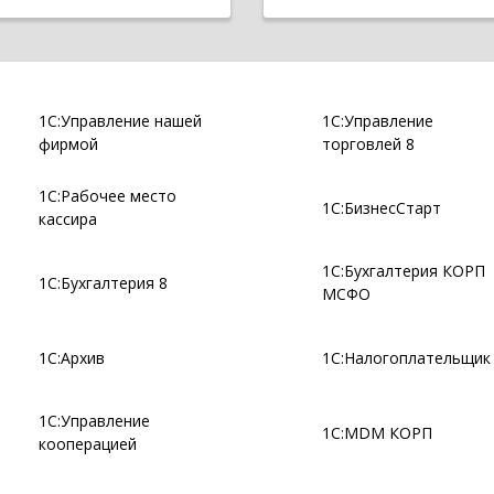
1С:Управление нашей
1С:Управление
фирмой
торговлей 8
1С:Рабочее место
1С:БизнесСтарт
кассира
1С:Бухгалтерия КОРП
1С:Бухгалтерия 8
МСФО
1С:Архив
1С:Налогоплательщик
1С:Управление
1С:MDM КОРП
кооперацией