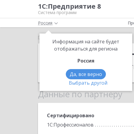
1С:Предприятие 8
Система программ
Россия
Пр
Главная
Вычислительная Техника
Информация на сайте будет
Вычислительн
отображаться для региона
Россия
Адрес:
683032, Камчатский край, Пет
Телефон:
(924) 890-0705
Да, все верно
Выбрать другой
Данные по партнеру
Сертифицировано
1С:Профессионалов