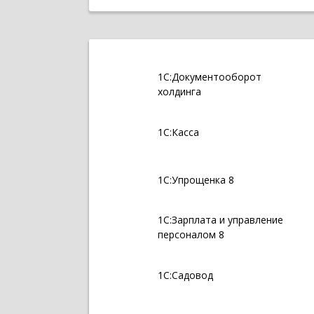
1С:Документооборот
холдинга
1С:Касса
1С:Упрощенка 8
1С:Зарплата и управление
персоналом 8
1С:Садовод