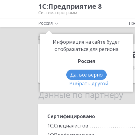
1С:Предприятие 8
Система программ
Россия
Пр
Главная
СофтСервис-Казань
Информация на сайте будет
СофтСервис-К
отображаться для региона
Россия
Адрес:
420012, Татарстан Респ (Татар
Телефон:
(843) 253-0523
Да, все верно
Выбрать другой
Данные по партнеру
Сертифицировано
1С:Специалистов