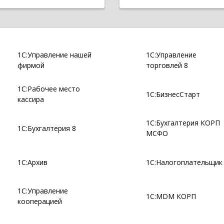
1С:Управление нашей
1С:Управление
фирмой
торговлей 8
1С:Рабочее место
1С:БизнесСтарт
кассира
1С:Бухгалтерия КОРП
1С:Бухгалтерия 8
МСФО
1С:Архив
1С:Налогоплательщик
1С:Управление
1С:MDM КОРП
кооперацией