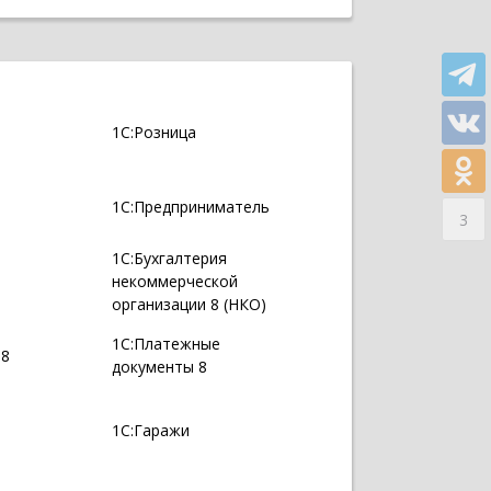
1С:Розница
1С:Предприниматель
3
1С:Бухгалтерия
некоммерческой
организации 8 (НКО)
1С:Платежные
 8
документы 8
1С:Гаражи