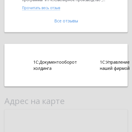
Прочитать 
Прочитать весь отзыв
Все отзывы
1С:Документооборот
1С:Управление
холдинга
нашей фирмой
Адрес на карте