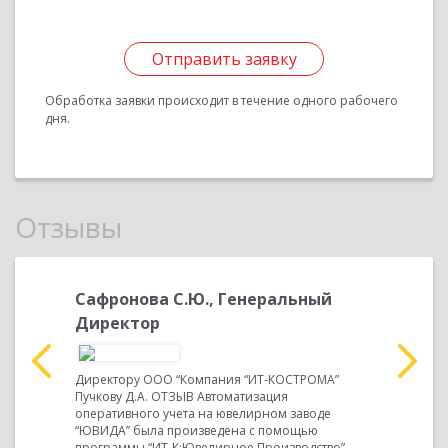
Отправить заявку
Обработка заявки происходит в течение одного рабочего
дня.
Отзывы
ич,
Сафронова С.Ю., Генеральный
Сафроно
Директор
Директору
Пучкову Д
трома
Директору ООО “Компания “ИТ-КОСТРОМА”
бухгалтер
ября 2009
Пучкову Д.А. ОТЗЫВ Автоматизация
“ЮВИДА” б
льтимедиа
оперативного учета на ювелирном заводе
программы
ием для
“ЮВИДА” была произведена с помощью
программы “ИТ-К:Ювелирное Производство”,...