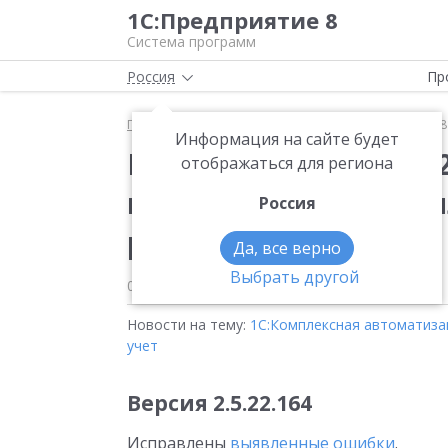
1С:Предприятие 8
Система программ
Россия
Пр
Главная
Новости
Вышла новая версия 2.5.27.5
Информация на сайте будет
Вышла новая версия 2
отображаться для региона
конфигурации «Комп
Россия
редакция 2»
Да, все верно
Выбрать другой
03.07.2026
Новости на тему:
1С:Комплексная автоматиза
учет
Версия
2.5.22.164
Исправлены
выявленные ошибки
.