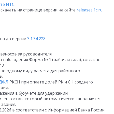
йте ИТС
.
скачать на странице версии на сайте
releases.1c.ru
на до версии
3.1.34.228
.
взносов за руководителя.
 наблюдения Форма № 1 (рабочая сила), согласно
8.
по одному виду расчета для районного
и.
ДФЛ
РКСН при оплате долей РК и СН среднего
ории.
жения в бухучете для удержаний.
влен состав, который автоматически заполняется
 звания.
2.2026
в соответствии с Информацией Банка России