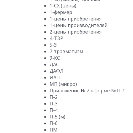
1-СХ (цены)
1-фермер
1-цены приобретения
1-цены производителей
2-цены приобретения
4-ТЭР
5-З
7-травматизм
9-КС
ДАС
ДАФЛ
ИАП
МП (микро)
Приложение № 2 к форме № П-1
П-2
П-3
П-4
П-5 (м)
П-6
ПМ