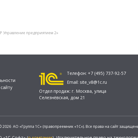
RP Управление предприятием 2»
Телефон:
+7 (495) 737-92-57
льности
Email:
site_v8@1c.ru
 сайту
Отдел продаж:
г. Москва
,
улица
Селезнёвская, дом 21
© 2026 АО «Группа 1С» (правопреемник «1С»). Все права на сайт защищен
О «1С-Софт» (
о компании
). Исключительное право на технологи