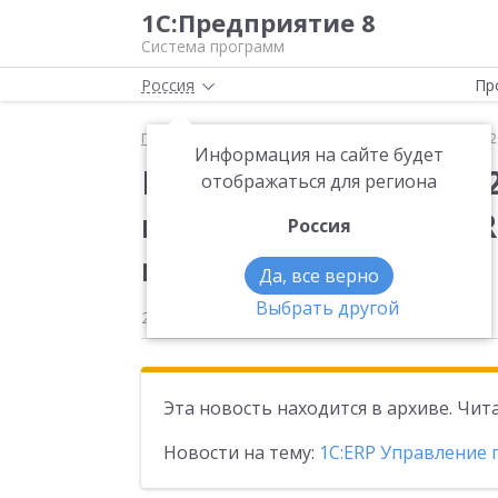
1С:Предприятие 8
Система программ
Россия
Пр
Главная
Новости
Вышла новая версия 2.5.21.1
Информация на сайте будет
Вышла новая версия 2
отображаться для региона
конфигурации «1С:ER
Россия
предприятием 2»
Да, все верно
Выбрать другой
24.04.2025
Эта новость находится в архиве. Чи
Новости на тему:
1С:ERP Управление