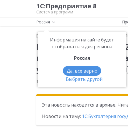
1С:Предприятие 8
Система программ
Россия
Пр
Главная
Новости
Вышла новая версия 2.0.107.
Информация на сайте будет
Вышла новая версия 2
отображаться для региона
конфигурации «Бухга
Россия
учреждения (базовая)
Да, все верно
Выбрать другой
19.01.2026
Эта новость находится в архиве. Чи
Новости на тему:
1С:Бухгалтерия гос