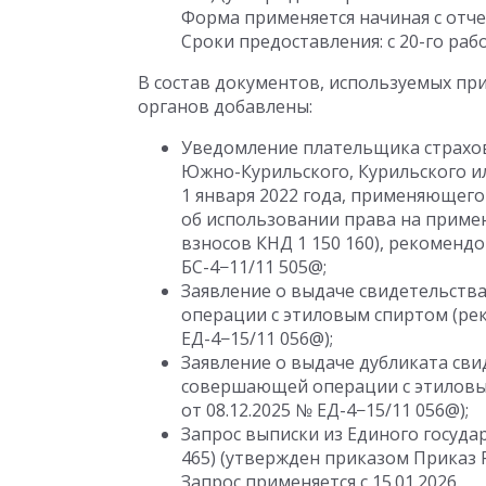
Форма применяется начиная с отчет
Сроки предоставления: с 20-го раб
В состав документов, используемых п
органов добавлены:
Уведомление плательщика страхов
Южно-Курильского, Курильского ил
1 января 2022 года, применяющег
об использовании права на приме
взносов КНД 1 150 160), рекомен
БС-4−11/11 505@;
Заявление о выдаче свидетельств
операции с этиловым спиртом (р
ЕД-4−15/11 056@);
Заявление о выдаче дубликата сви
совершающей операции с этиловы
от 08.12.2025
№ ЕД-4−15/11 056@);
Запрос выписки из Единого госуда
465) (утвержден приказом Приказ
Запрос применяется с 15.01.2026.