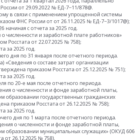
 отчета за 1 квартал 2026 года, параллельно
 России
от 29.09.2022
№ ЕД-7−11/878@.
мому в связи с применением упрощенной системы
иказом ФНС России
от от 26.11.2025
№ ЕД-7−3/1017@);
26
начиная с отчета за 2025 год.
 о численности и заработной плате работников»
зом Росстата
от 22.07.2025
№ 758);
а за 2025 год.
чего дня по 31 января после отчетного периода.
а) «Сведения о составе затрат организации
(утверждена приказом Росстата
от 25.12.2025
№ 751);
а за 2025 год.
еля по 20-е мая после отчетного периода.
дения о численности и фонде заработной платы,
м образовании государственных гражданских
дена приказом Росстата
от 26.12.2025
№ 758);
а за 2025 год.
очего дня по 1 марта после отчетного периода.
дения о численности и фонде заработной платы,
м образовании муниципальных служащих» (ОКУД 606
та
от 26.12.2025
№ 758).