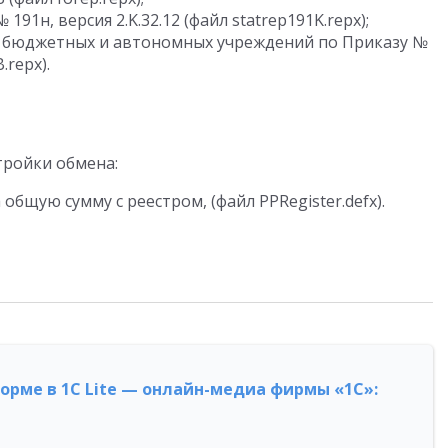
91н, версия 2.K.32.12 (файл statrep191K.repx);
) бюджетных и автономных учреждений по Приказу №
.repx).
тройки обмена:
бщую сумму с реестром, (файл PPRegister.defx).
форме в 1С Lite — онлайн-медиа фирмы «1С»: