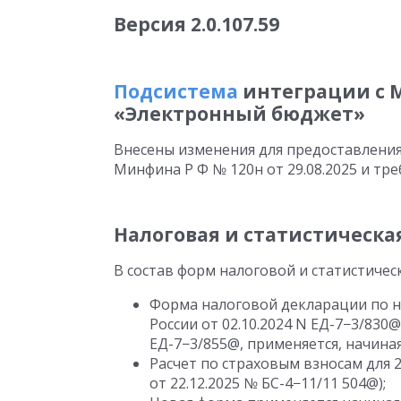
Версия
2.0.107.59
Подсистема
интеграции с 
«Электронный бюджет»
Внесены изменения для предоставления
Минфина Р Ф
№ 120н
от 29.08.2025
и тре
Налоговая и статистическа
В состав форм налоговой и статистичес
Форма налоговой декларации по н
России
от 02.10.2024
N ЕД-7−3/830@
ЕД-7−3/855@, применяется, начиная
Расчет по страховым взносам для 
от 22.12.2025
№ БС-4−11/11 504@);