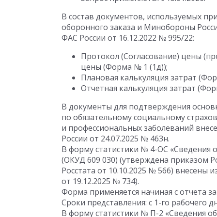
В состав документов, используемых пр
оборонного заказа и Минобороны Росс
ФАС России
от 16.12.2022
№ 995/22:
Протокол (Согласование) цены (п
цены (Форма № 1 (1д));
Плановая калькуляция затрат (Фор
Отчетная калькуляция затрат (Форм
В документы для подтверждения основн
по обязательному социальному страхов
и профессиональных заболеваний внес
России
от 24.07.2025
№ 463н.
В форму статистики № 4-ОС «Сведения 
(ОКУД 609 030) (утверждена приказом Р
Росстата
от 10.10.2025
№ 566) внесены и
от 19.12.2025
№ 734).
Форма применяется начиная с отчета за 
Сроки представления: с 1-го рабочего д
В форму статистики № П-2 «Сведения о