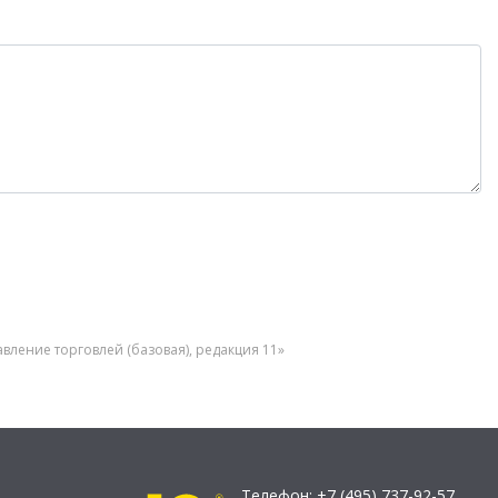
вление торговлей (базовая), редакция 11»
Телефон:
+7 (495) 737-92-57