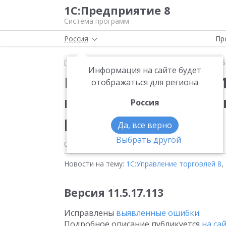
1С:Предприятие 8
Система программ
Россия
Пр
Главная
Новости
Вышла новая версия 11.5.27.
Информация на сайте будет
Вышла новая версия 1
отображаться для региона
конфигурации «Управ
Россия
редакция 11»
Да, все верно
Выбрать другой
03.07.2026
Новости на тему:
1С:Управление торговлей 8
,
Версия 11.5.17.113
Исправлены
выявленные ошибки
.
Подробное описание публикуется
на са