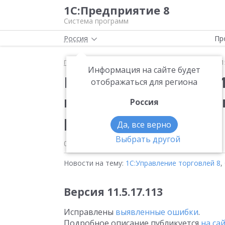
1С:Предприятие 8
Система программ
Россия
Пр
Главная
Новости
Вышла новая версия 11.5.22.
Информация на сайте будет
Вышла новая версия 1
отображаться для региона
конфигурации «Управ
Россия
редакция 11»
Да, все верно
Выбрать другой
05.03.2026
Новости на тему:
1С:Управление торговлей 8
,
Версия 11.5.17.113
Исправлены
выявленные ошибки
.
Подробное описание публикуется
на са