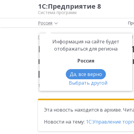
1С:Предприятие 8
Система программ
Россия
Пр
Главная
Новости
Вышла новая версия 11.5.17.
Информация на сайте будет
Вышла новая версия 1
отображаться для региона
конфигурации «Управ
Россия
редакция 11»
Да, все верно
Выбрать другой
17.12.2024
Эта новость находится в архиве. Чи
Новости на тему:
1С:Управление торг