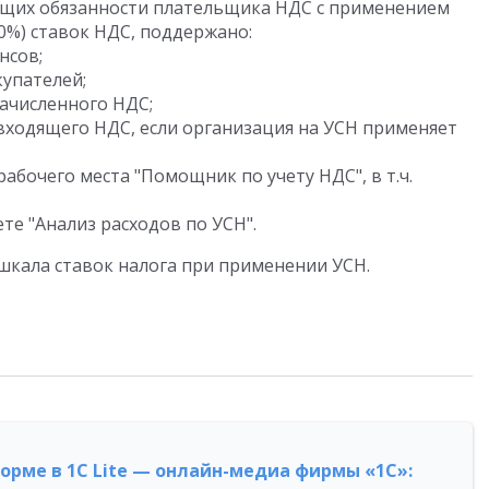
ющих обязанности плательщика НДС с применением
10%) ставок НДС, поддержано:
нсов;
купателей;
начисленного НДС;
входящего НДС, если организация на УСН применяет
бочего места "Помощник по учету НДС", в т.ч.
е "Анализ расходов по УСН".
я шкала ставок налога при применении УСН.
форме в 1С Lite — онлайн-медиа фирмы «1С»: