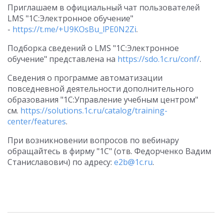
Приглашаем в официальный чат пользователей
LMS "1С:Электронное обучение"
-
https://t.me/+U9KOsBu_lPE0N2Zi
.
Подборка сведений о LMS "1С:Электронное
обучение" представлена на
https://sdo.1c.ru/conf/
.
Сведения о программе автоматизации
повседневной деятельности дополнительного
образования "1С:Управление учебным центром"
см.
https://solutions.1c.ru/catalog/training-
center/features
.
При возникновении вопросов по вебинару
обращайтесь в фирму "1С" (отв. Федорченко Вадим
Станиславович) по адресу:
e2b@1c.ru
.