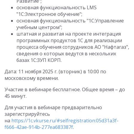
Развитие";
основная функциональность LMS
"1С:Электронное обучение";
основная функциональность "1С:Управление
учебным центром";
штатная и развитая на проекте интеграция
программных продуктов 1С для реализации
процесса обучения сотрудников АО "Нафтагаз",
сведения о которых ведутся в нескольких
базах 1С:ЗУП КОРП.
Дата: 11 ноября 2025 г. (вторник) в 10:00 по
московскому времени.
Участие в вебинаре бесплатное. Общее время – до
45 минут.
Для участия в вебинаре предварительно
зарегистрируйтесь
на
https://1c.vkurse.ru/#selfregistration:05d31a3f-
f666-42ae-914b-277ea683387f
.