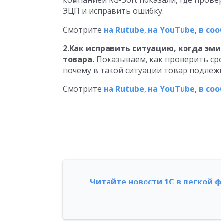
компанией RG-Soft показали, где прове
ЭЦП и исправить ошибку.
Смотрите
на Rutube
,
на YouTube
,
в со
2.Как исправить ситуацию, когда эм
товара.
Показываем, как проверить сро
почему в такой ситуации товар подле
Смотрите
на Rutube
,
на YouTube
,
в со
Читайте новости 1С в легкой 