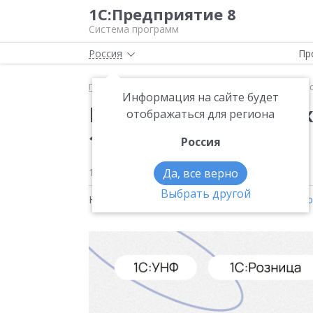
1С:Предприятие 8
Система программ
Россия
Пр
Главная
Новости
Маркировка без сложностей с
Информация на сайте будет
Маркировка без слож
отображаться для региона
1С:Розницей
Россия
16.03.2026
Да, все верно
Выбрать другой
Новости на тему:
1С:Управление нашей фирм