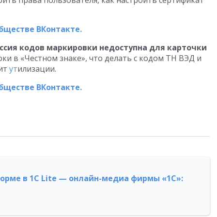
рить права пользователя, как настроить сертификат
обществе ВКонтакте.
иссия кодов маркировки недоступна для карточки
ки в «Честном знаке», что делать с кодом ТН ВЭД и
жит
ут
илизации.
обществе ВКонтакте.
форме в 1С Lite — онлайн-медиа фирмы «1С»: