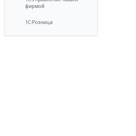
фирмой
1С:Розница