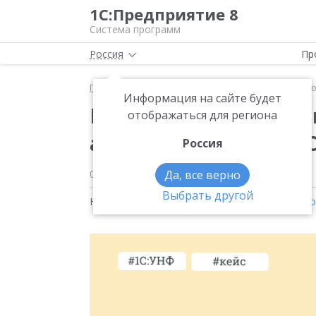
1С:Предприятие 8
Система программ
Россия
Пр
Главная
Новости
Как совместить любимое дело
Информация на сайте будет
Как совместить любим
отображаться для региона
автоматизацию на 1
Россия
03.04.2025
Да, все верно
Выбрать другой
Новости на тему:
1С:Управление нашей фирм