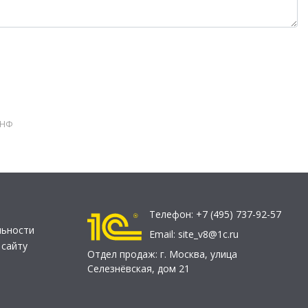
УНФ
Телефон:
+7 (495) 737-92-57
льности
Email:
site_v8@1c.ru
 сайту
Отдел продаж:
г. Москва
,
улица
Селезнёвская, дом 21