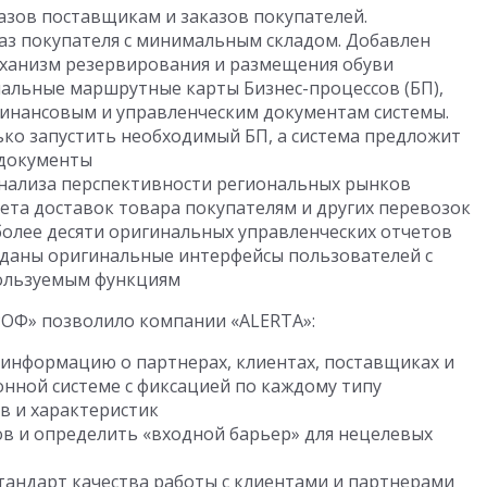
зов поставщикам и заказов покупателей.
каз покупателя с минимальным складом. Добавлен
механизм резервирования и размещения обуви
альные маршрутные карты Бизнес-процессов (БП),
 финансовым и управленческим документам системы.
ко запустить необходимый БП, а система предложит
 документы
нализа перспективности региональных рынков
ета доставок товара покупателям и других перевозок
олее десяти оригинальных управленческих отчетов
даны оригинальные интерфейсы пользователей с
пользуемым функциям
РОФ» позволило компании «ALERTA»:
информацию о партнерах, клиентах, поставщиках и
нной системе с фиксацией по каждому типу
в и характеристик
в и определить «входной барьер» для нецелевых
тандарт качества работы с клиентами и партнерами