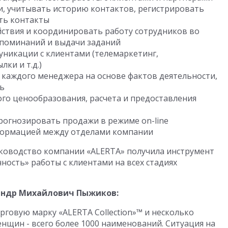
и, учитывать историю контактов, регистрировать
ть контакты
ствия и координировать работу сотрудников во
апоминаний и выдачи заданий
никации с клиентами (телемаркетинг,
ки и т.д.)
каждого менеджера на основе фактов деятельности,
ь
го ценообразования, расчета и предоставления
огнозировать продажи в режиме on-line
формацией между отделами компании
уководство компании «ALERTA» получила инструмент
ность» работы с клиентами на всех стадиях
андр Михайлович Пыжиков:
говую марку «ALERTA Collection»™ и несколько
енщин - всего более 1000 наименований. Ситуация на