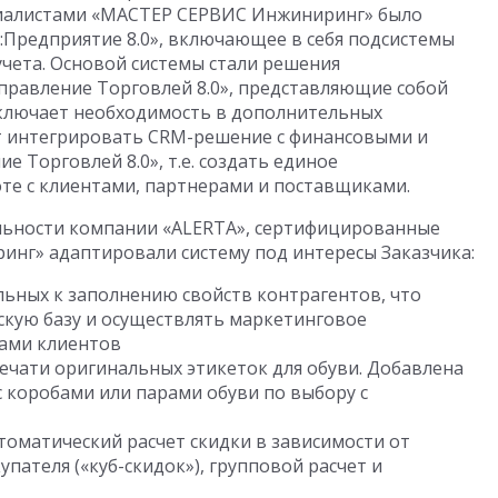
циалистами «МАСТЕР СЕРВИС Инжиниринг» было
Предприятие 8.0», включающее в себя подсистемы
учета. Основой системы стали решения
Управление Торговлей 8.0», представляющие собой
ключает необходимость в дополнительных
т интегрировать CRM-решение с финансовыми и
 Торговлей 8.0», т.е. создать единое
те с клиентами, партнерами и поставщиками.
льности компании «ALERTA», сертифицированные
нг» адаптировали систему под интересы Заказчика:
льных к заполнению свойств контрагентов, что
скую базу и осуществлять маркетинговое
пами клиентов
ечати оригинальных этикеток для обуви. Добавлена
 коробами или парами обуви по выбору с
оматический расчет скидки в зависимости от
пателя («куб-скидок»), групповой расчет и