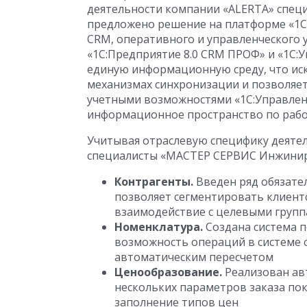
деятельности компании «ALERTA» спе
предложено решение на платформе «1С:
CRM, оперативного и управленческого 
«1С:Предприятие 8.0 CRM ПРОФ» и «1С:
единую информационную среду, что ис
механизмах синхронизации и позволяе
учетными возможностями «1С:Управление
информационное пространство по рабо
Учитывая отраслевую специфику деяте
специалисты «МАСТЕР СЕРВИС Инжинири
Контрагенты.
Введен ряд обязате
позволяет сегментировать клиент
взаимодействие с целевыми груп
Номенклатура.
Создана система п
возможность операций в системе с
автоматическим пересчетом
Ценообразование.
Реализован авт
нескольких параметров заказа поку
заполнение типов цен