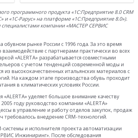
ого программного продукта «1С:Предприятие 8.0 CRM
 и «1С-Рарус» на платформе «1С:Предприятие 8.0
»
).
 специалистами компании «МАСТЕР СЕРВИС
 обувном рынке России с 1996 года. За это время
о взаимодействие с партнерами практически во всех
маркой «ALERTA» разрабатывается совместными
дельеров с учетом тенденций современной моды и
ся из высококачественных итальянских материалов с
гий. На каждом этапе производства обувь проходит
ытания в климатических условиях России.
я «ALERTA» уделяет большое внимание качеству
В 2005 году руководство компании «ALERTA»
ессы в управление и работу отделов закупок, продаж
ач требовалось внедрение CRM-технологий.
M-системы и исполнителя проекта автоматизации
РВИС Инжиниринг». После обследования