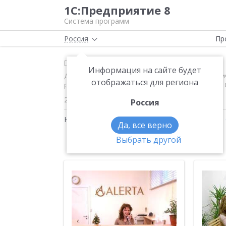
1С:Предприятие 8
Система программ
Россия
Пр
Главная
Новости
Информация на сайте будет
Директор компании «ALERTA» Александр Михайлович
отображаться для региона
решение фирмы «1С» и «1С-Рарус» на платформе «1С
22.12.2005
Россия
Новости на тему:
1С:Управление торговлей 8
,
Да, все верно
Выбрать другой