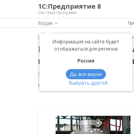
1С:Предприятие 8
Система программ
Россия
Пр
Главная
Новости
Компания "ТД "Маршал" увели
Информация на сайте будет
Компания "ТД "Марша
отображаться для региона
помощью "1С:CRM", в
Россия
06.08.2010
Да, все верно
Выбрать другой
Новости на тему:
1С:Управление торговлей 8
,