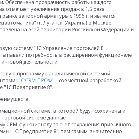
и. Обеспечена прозрачность работы каждого
а отмечает увеличение продаж в 1,5 раза.
рынке запорной арматуры с 1996 г. и является
втоматика" (г. Луганск, Украина) в Москве.
тавлена на всей территории Российской Федерации и
овую систему "1С:Управление торговлей 8",
спытывали потребность в расширенном функционале
тинговой деятельности.
говую программу с аналитической системой
ентами
"1С:CRM ПРОФ"
– совместной разработкой
е "1С:Предприятие 8".
реимуществ:
рмационной системе, в которой будут сохранены и
 торговой системе данные;
му CRM-функционалу за счет сохранения привычного
емы "1С:Предприятие 8", тем самым значительно