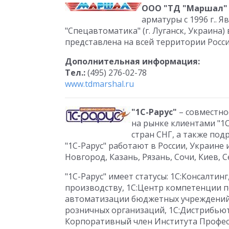
ООО "ТД "Маршал"
арматуры с 1996 г..
"Спецавтоматика" (г. Луганск, Украина
представлена на всей территории Росси
Дополнительная информация:
Тел.:
(495) 276-02-78
www.tdmarshal.ru
"1С-Рарус"
– совместное
на рынке клиентами "1С
стран СНГ, а также по
"1С-Рарус" работают в России, Украине
Новгород, Казань, Рязань, Сочи, Киев, 
"1С-Рарус" имеет статусы: 1С:Консалтин
производству, 1С:Центр компетенции п
автоматизации бюджетных учреждений
розничных организаций, 1С:Дистрибьют
Корпоративный член Института Профе