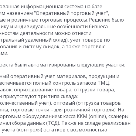
ованная информационная система на базе
чим названием "Оперативный торговый учет",
е и розничные торговые процессы. Решение было
ику и индивидуальные особенности бизнеса
нностям деятельности можно отнести
тральный удаленный склад), учет товаров по
ования и систему скидок, а также торговлю
ми.
роекта были автоматизированы следующие участки:
ьный оперативный учет материалов, продукции и
беспечивается полный контроль запасов ТМЦ.
вок, оприходывание товара, отгрузки товара,
 присутствуют три типа склада:
оличественный учет), оптовый (отгрузка товаров
ны, торговые точки – для розничной торговли). На
торговым оборудованием: касса ККМ (online), сканеры
нал сбора данных (ТСД). Также на складе реализован
 учета (контроля) остатков с возможностью