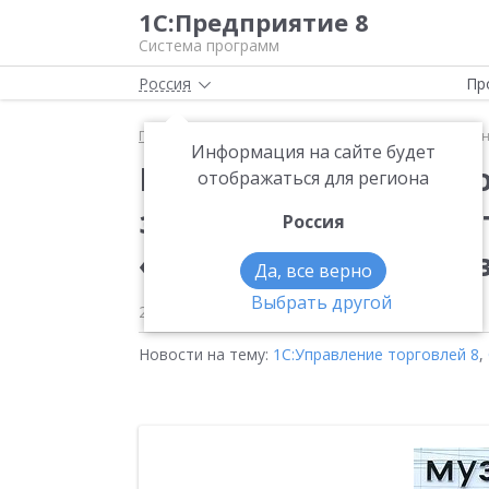
1С:Предприятие 8
Система программ
Россия
Пр
Главная
Новости
Компания «Хомнет Консалтинг
Информация на сайте будет
Компания «Хомнет Ко
отображаться для региона
завершила проект ав
Россия
«Мир Музыки» на баз
Да, все верно
Выбрать другой
23.10.2008
Новости на тему:
1С:Управление торговлей 8
,