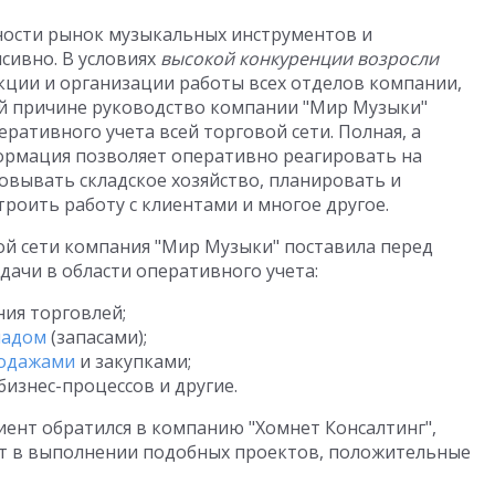
тности рынок музыкальных инструментов и
сивно. В условиях
высокой конкуренции возросли
укции и организации работы всех отделов компании,
той причине руководство компании "Мир Музыки"
ативного учета всей торговой сети. Полная, а
ормация позволяет оперативно реагировать на
овывать складское хозяйство, планировать и
роить работу с клиентами и многое другое.
ой сети компания "Мир Музыки" поставила перед
дачи в области оперативного учета:
ия торговлей;
ладом
(запасами);
родажами
и закупками;
изнес-процессов и другие.
иент обратился в компанию "Хомнет Консалтинг",
ыт в выполнении подобных проектов, положительные