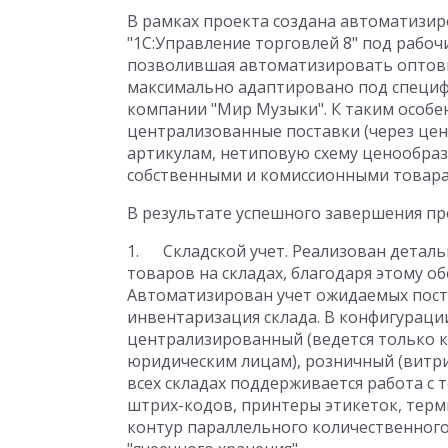
В рамках проекта создана автоматизир
"1С:Управление торговлей 8" под рабо
позволившая автоматизировать оптовы
максимально адаптировано под специф
компании "Мир Музыки". К таким особе
централизованные поставки (через цен
артикулам, нетиповую схему ценообраз
собственными и комиссионными товара
В результате успешного завершения п
1. Складской учет. Реализован детал
товаров на складах, благодаря этому о
Автоматизирован учет ожидаемых поста
инвентаризация склада. В конфигурации
централизированный (ведется только к
юридическим лицам), розничный (витри
всех складах поддерживается работа с 
штрих-кодов, принтеры этикеток, терми
контур параллельного количественного