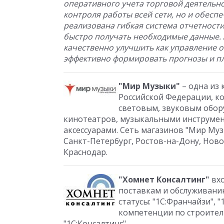
оперативного учета торговой деятельно
контроля работы всей сети, но и обеспе
реализована гибкая система отчетности
быстро получать необходимые данные. 
качественно улучшить как управление 
эффективно формировать прогнозы и пл
"Мир Музыки"
– одна из
Российской Федерации, к
световым, звуковым обор
кинотеатров, музыкальными инструмен
аксессуарами. Сеть магазинов "Мир Му
Санкт-Петербург, Ростов-на-Дону, Ново
Краснодар.
"Хомнет Консалтинг"
вх
поставкам и обслуживани
статусы: "1С:Франчайзи", 
компетенции по строител
"1С:Консалтинг".