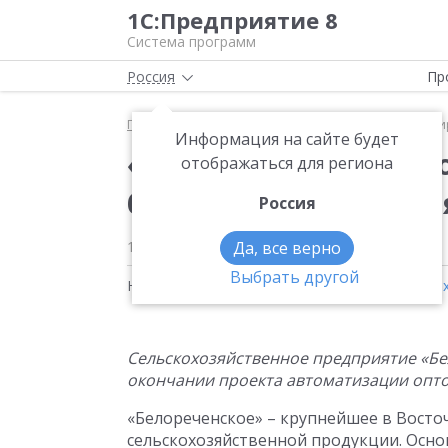
1С:Предприятие 8
Система программ
Россия
Пр
Главная
Новости
«Белореченское» автоматизи
Информация на сайте будет
«Белореченское» авт
отображаться для региона
базе «1С:Предприяти
Россия
15.08.2007
Да, все верно
Выбрать другой
Новости на тему:
1С:Бухгалтерия 8
,
Сельское 
Сельскохозяйственное предприятие «Б
окончании проекта автоматизации опто
«Белореченское» – крупнейшее в Восто
сельскохозяйственной продукции. Осно