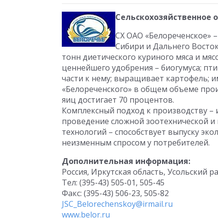
Сельскохозяйственное 
СХ ОАО «Белореченское» 
Сибири и Дальнего Восток
тонн диетического куриного мяса и мяс
ценнейшего удобрения – биогумуса; пт
части к нему; выращивает картофель; 
«Белореченского» в общем объеме про
яиц достигает 70 процентов.
Комплексный подход к производству – 
проведение сложной зоотехнической и
технологий – способствует выпуску эк
неизменным спросом у потребителей.
Дополнительная информация:
Россия, Иркутская область, Усольский р
Тел: (395-43) 505-01, 505-45
Факс: (395-43) 506-23, 505-82
JSC_Belorechenskoy@irmail.ru
www.belor.ru