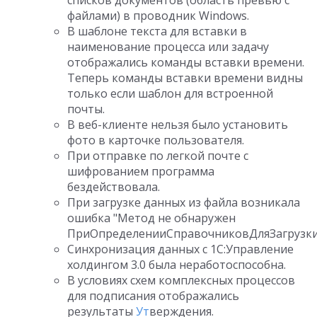
списков документов (область превью с
файлами) в проводник Windows.
В шаблоне текста для вставки в
наименование процесса или задачу
отображались команды вставки времени.
Теперь команды вставки времени видны
только если шаблон для встроенной
почты.
В веб-клиенте нельзя было установить
фото в карточке пользователя.
При отправке по легкой почте с
шифрованием программа
бездействовала.
При загрузке данных из файла возникала
ошибка "Метод не обнаружен
ПриОпределенииСправочниковДляЗагрузки
Синхронизация данных с 1С:Управление
холдингом 3.0 была неработоспособна.
В условиях схем комплексных процессов
для подписания отображались
результаты
Ут
верждения.