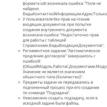
формата odt возникала ошибка: "Поле не
найдено
ВидыКонтактнойИнформации.АдресТолькоР
У пользователя без прав на чтение
входящих документов при попытке
создания внутреннего документа
возникала ошибка: "Недостаточно прав
для работы с таблицей
Справочниик.ВидыВходящихДокументов".
Регламентное задание "Автоматическое
продление договоров" завершалось с
ошибкой:
{ОбщийМодуль.РаботаСДокументами.Модуль
Значение не является значением
объектного типа (Количество)".
Предметы задачи не передавались в
подчиненный процесс при его создании
по команде "Подзадача".
Невозможно создать подзадачу, если в
исходной задаче были файлы,