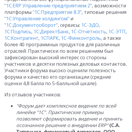
"1С:ERP Управление предприятием 2"
, возможности
платформы
"1С:Предприятие 8.3"
, типовые решения
"1С:Управление холдингом"
и
"1С:Документооборот"
, сервисы:
1С-ЭДО
,
1С:Подпись
,
1С:ДиректБанк
,
1С-Отчетность
,
1С-ЭТП
,
1С:Контрагент
,
1СПАРК
,
1С-Финконтроль
, а также
более 40 программных продуктов для различных
отраслей. Практически по всем решениям был
зафиксирован высокий интерес со стороны
участников и десятки полезных деловых контактов.
Участники форума высоко оценили полезность
форума и качество его организации (средние
оценки 4,8 балла по 5-балльной шкале).
Из отзывов участников:
"Форум дает комплексное видение по всей
линейке "1С". Практические примеры
позволяют сформировать видение и принять
осознанное решение о внедрении ERP"
(С.А.
Тупицына, финансовый директор, ООО