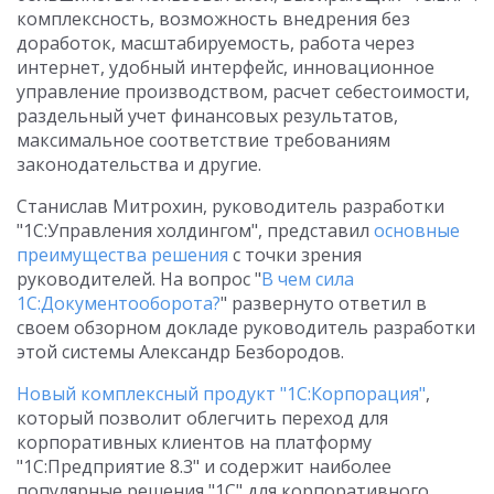
комплексность, возможность внедрения без
доработок, масштабируемость, работа через
интернет, удобный интерфейс, инновационное
управление производством, расчет себестоимости,
раздельный учет финансовых результатов,
максимальное соответствие требованиям
законодательства и другие.
Станислав Митрохин, руководитель разработки
"1С:Управления холдингом", представил
основные
преимущества решения
с точки зрения
руководителей. На вопрос "
В чем сила
1С:Документооборота?
" развернуто ответил в
своем обзорном докладе руководитель разработки
этой системы Александр Безбородов.
Новый комплексный продукт "1С:Корпорация"
,
который позволит облегчить переход для
корпоративных клиентов на платформу
"1С:Предприятие 8.3" и содержит наиболее
популярные решения "1С" для корпоративного