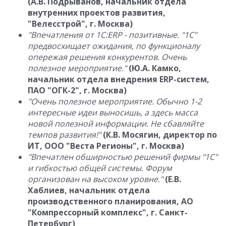
(А.В. Подрыванов, начальник отдела
внутренних проектов развития,
"Велесстрой", г. Москва)
"Впечатления от 1С:ERP - позитивные. "1С"
предвосхищает ожидания, по функционалу
опережая решения конкурентов. Очень
полезное мероприятие."
(Ю.А. Камко,
начальник отдела внедрения ERP-систем,
ПАО "ОГК-2", г. Москва)
"Очень полезное мероприятие. Обычно 1-2
интересные идеи выносишь, а здесь масса
новой полезной информации. Не сбавляйте
темпов развития!"
(К.В. Мосягин, директор по
ИТ, ООО "Веста Регионы", г. Москва)
"Впечатлен обширностью решений фирмы "1С"
и гибкостью общей системы. Форум
организован на высоком уровне."
(Е.В.
Хаблиев, начальник отдела
производственного планирования, АО
"Компрессорный комплекс", г. Санкт-
Петербург)