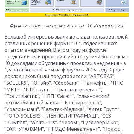
Функциональные возможности "1С:Корпорация"
Большой интерес вызвали доклады пользователей
различных решений фирмы "1С", поделившихся
опытом внедрений. В этом году на форуме
представители предприятий выступили более чем с
40 докладами об успешных проектах внедрения - в
1,5 раза больше, чем на форуме в 2015 году. Среди
докладчиков были представители: "АВТОВАЗ",
"SOLLERS", "ЮТэйр", "Сбербанк", "Татнефть", "НПО
"МРТЗ", "БТК групп", "Трансмашхолдинг",
"Полипластик", "НПП "Салют", "Ульяновский
автомобильный завод", "Башкирэнерго",
"Уралхиммаш", "Гельтек-Медика", "Хитек Групп",
"FORD-SOLLERS", "ЛЕНПОЛИГРАФМАШ", "ССЗ
"Вымпел", "White Hills", "Лером", "Гулливер и Ко",
"ОХК "УРАЛХИМ", "ПРОДО Менеджмент", "Полюс",