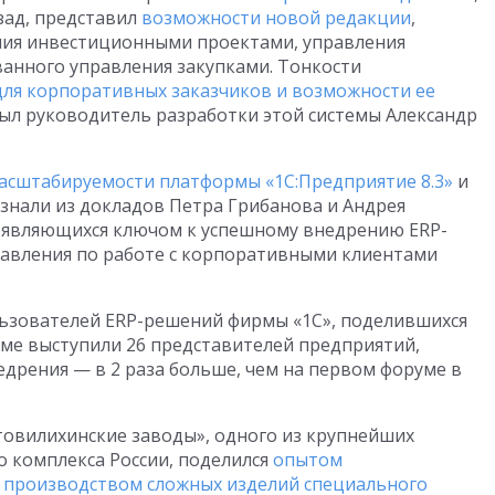
зад, представил
возможности новой редакции
,
ния инвестиционными проектами, управления
анного управления закупками. Тонкости
для корпоративных заказчиков и возможности еe
ыл руководитель разработки этой системы Александр
асштабируемости платформы «1С:Предприятие 8.3»
и
знали из докладов Петра Грибанова и Андрея
, являющихся ключом к успешному внедрению ERP-
равления по работе с корпоративными клиентами
ьзователей ERP-решений фирмы «1С», поделившихся
уме выступили 26 представителей предприятий,
едрения — в 2 раза больше, чем на первом форуме в
овилихинские заводы», одного из крупнейших
комплекса России, поделился
опытом
я производством сложных изделий специального