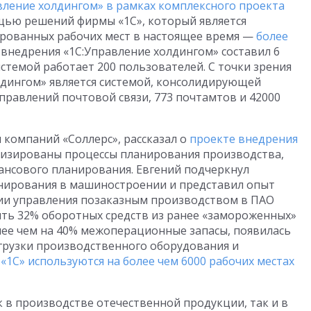
ление холдингом» в рамках комплексного проекта
ью решений фирмы «1С», который является
рованных рабочих мест в настоящее время —
более
 внедрения «1С:Управление холдингом» составил 6
истемой работает 200 пользователей. С точки зрения
лдингом» является системой, консолидирующей
правлений почтовой связи, 773 почтамтов и 42000
 компаний «Соллерс», рассказал о
проекте внедрения
атизированы процессы планирования производства,
нансового планирования. Евгений подчеркнул
анирования в машиностроении и представил опыт
ции управления позаказным производством в ПАО
ть 32% оборотных средств из ранее «замороженных»
лее чем на 40% межоперационные запасы, появилась
грузки производственного оборудования и
«1С» используются на более чем 6000 рабочих местах
в производстве отечественной продукции, так и в