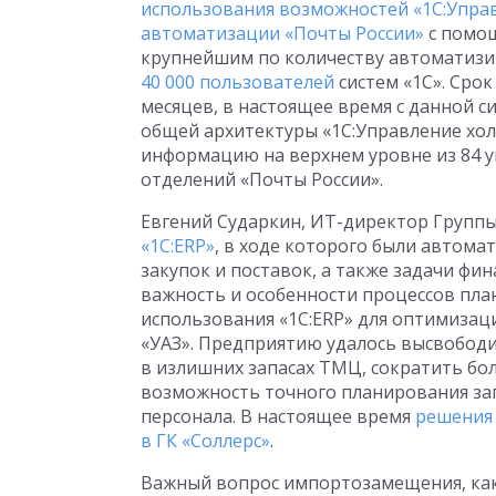
использования возможностей «1С:Управ
автоматизации «Почты России»
с помощ
крупнейшим по количеству автоматизи
40 000 пользователей
систем «1С». Срок
месяцев, в настоящее время с данной с
общей архитектуры «1С:Управление хо
информацию на верхнем уровне из 84 у
отделений «Почты России».
Евгений Сударкин, ИТ-директор Группы
«1С:ERP»
, в ходе которого были автом
закупок и поставок, а также задачи фи
важность и особенности процессов пл
использования «1С:ERP» для оптимиза
«УАЗ». Предприятию удалось высвободи
в излишних запасах ТМЦ, сократить бо
возможность точного планирования за
персонала. В настоящее время
решения 
в ГК «Соллерс»
.
Важный вопрос импортозамещения, как 