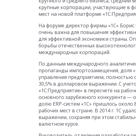
крупного и среднего бизнеса, средний 
крупные корпорации, участвующие в ф
мест на новой платформе «1С:Предприяти
На форуме директор фирмы «1С» Борис 
очень важна для повышения эффективно
для эффективной экономики страны. О
борьбы отечественных высокотехнолог
международных корпораций.
По данным международного аналитическо
пропаганды импортозамещения, доля «
управления предприятием, полностью 
30,5% в долларовом выражении. С учето
«1С:Предприятие» в пересчете на рабоч
основного зарубежного конкурента — о
долю ERP-систем «1С» пришлось около
рабочих мест в стране. В 2014 г. 1С уд
выражении, сохраняя при этом стабиль
валютном курсе.
Руководитель отделения разработки си