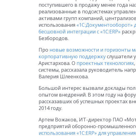
поступившего в продажу менее года на
реализованные в подсистемах управле
активами групп компаний, централизов
использования
«1С:Документооборот» 
бесшовной интеграции с «1С:ERP»
раскр
Безбородов.
Про
новые возможности и горизонты м
корпоративную поддержку
слушатели у
Аристархова. О
проектных технологиях
системы, рассказала руководитель нап
Валерия Шлеенкова.
Большой интерес вызвали доклады пол
опытом внедрений. В этом году на фор
рассказавших об успешных проектах вн
2014 году.
Артем Вожаков, ИТ-директор ПАО «Мот
предприятий оборонно-промышленного 
использования «1С:ERP» для управлени