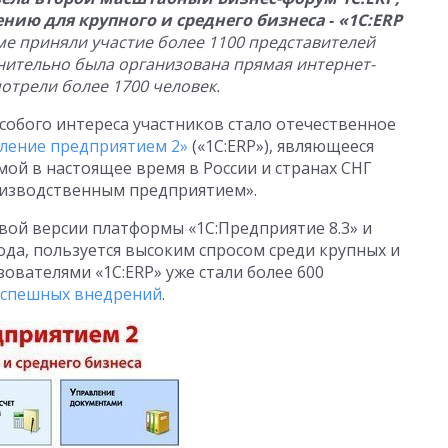
ю для крупного и среднего бизнеса ‑
«1С:ERP
уме приняли участие более 1100 представителей
лнительно была организована прямая интернет-
отрели более 1700 человек.
обого интереса участников стало отечественное
вление предприятием 2»
(«1С:ERP»), являющееся
ой в настоящее время в России и странах СНГ
оизводственным предприятием».
вой версии платформы «1С:Предприятие 8.3» и
ода, пользуется высоким спросом среди крупных и
зователями «1C:ERP» уже стали более 600
 успешных внедрений
.