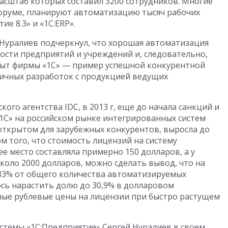
масштаб которых составил 3200 сотрудников. Многие
оруме, планируют автоматизацию тысяч рабочих
е 8.3» и «1С:ERP».
Нуралиев подчеркнул, что хорошая автоматизация
сти предприятий и учреждений и, следовательно,
пыт фирмы «1С» — пример успешной конкурентной
ичных разработок с продукцией ведущих
го агентства IDC, в 2013 г, еще до начала санкций и
1С» на российском рынке интегрированных систем
открытом для зарубежных конкурентов, выросла до
м того, что стоимость лицензий на систему
ее место составляла примерно 150 долларов, а у
коло 2000 долларов, можно сделать вывод, что на
 83% от общего количества автоматизируемых
алось нарастить долю до 30,9% в долларовом
ные рублевые цены на лицензии при быстро растущем
стемы «1С:Предприятие» Сергей Нуралиев в своем