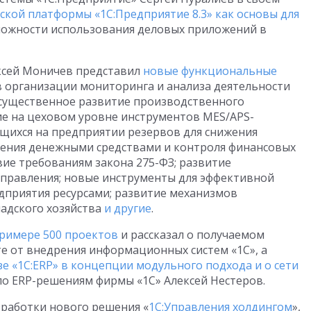
ской платформы «1С:Предприятие 8.3» как основы для
можности использования деловых приложений в
ексей Моничев представил
новые функциональные
в организации мониторинга и анализа деятельности
 существенное развитие производственного
ие на цеховом уровне инструментов MES/APS-
щихся на предприятии резервов для снижения
ления денежными средствами и контроля финансовых
твие требованиям закона 275-ФЗ; развитие
управления; новые инструменты для эффективной
дприятия ресурсами; развитие механизмов
ладского хозяйства
и другие
.
примере 500 проектов
и рассказал о получаемом
е от внедрения информационных систем «1С», а
е «1С:ERP» в концепции модульного подхода и о сети
по ERP-решениям фирмы «1С» Алексей Нестеров.
работки нового решения «
1С:Управления холдингом
»,