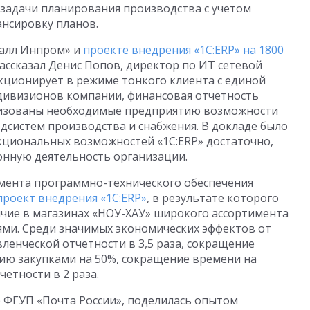
 задачи планирования производства с учетом
ансировку планов.
талл Инпром» и
проекте внедрения «1С:ERP» на 1800
рассказал Денис Попов, директор по ИТ сетевой
кционирует в режиме тонкого клиента с единой
 дивизионов компании, финансовая отчетность
ализованы необходимые предприятию возможности
дсистем производства и снабжения. В докладе было
кциональных возможностей «1С:ERP» достаточно,
нную деятельность организации.
амента программно-технического обеспечения
проект внедрения «1С:ERP»
, в результате которого
чие в магазинах «НОУ-ХАУ» широкого ассортимента
ми. Среди значимых экономических эффектов от
ленческой отчетности в 3,5 раза, сокращение
ию закупками на 50%, сокращение времени на
етности в 2 раза.
р ФГУП «Почта России», поделилась опытом