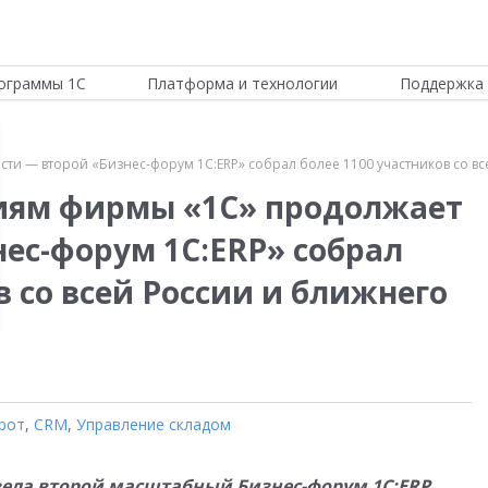
ограммы 1С
Платформа и технологии
Поддержка 
ти — второй «Бизнес-форум 1С:ERP» собрал более 1100 участников со в
ниям фирмы «1С» продолжает
нес-форум 1С:ERP» собрал
в со всей России и ближнего
рот
,
CRM
,
Управление складом
овела второй масштабный Бизнес-форум 1С:
ERP
,