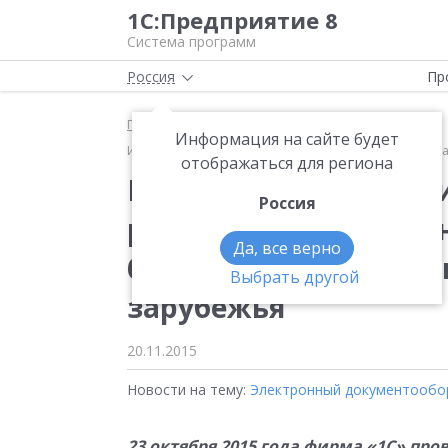
1С:Предприятие 8
Система программ
Россия
Пр
Главная
Новости
Информация на сайте будет
Интерес к ERP-решениям фирмы «1С» продолжает рас
отображаться для региона
Интерес к ERP-реше
Россия
расти — второй «Биз
Да, все верно
более 1100 участнико
Выбрать другой
зарубежья
20.11.2015
Новости на тему:
Электронный документообо
23 октября 2015 года фирма «1С» пр