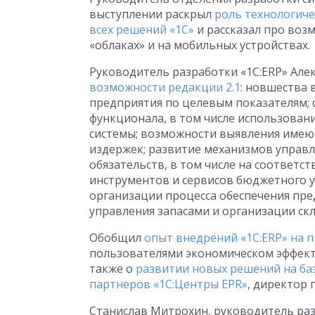
выступлении раскрыл
роль технологиче
всех решений «1С»
и рассказал про воз
«облаках» и на мобильных устройствах.
Руководитель разработки «1С:ERP» Ал
возможности редакции 2.1
: новшества 
предприятия по целевым показателям;
функционала, в том числе использован
системы; возможности выявления имею
издержек; развитие механизмов управ
обязательств, в том числе на соответс
инструментов и сервисов бюджетного 
организации процесса обеспечения пре
управления запасами и организации ск
Обобщил
опыт внедрений «1С:ERP» на 
пользователями экономическом эффект
также о
развитии новых решений на баз
партнеров «1С:Центры EPR»
, директор 
Станислав Митрохин, руководитель раз