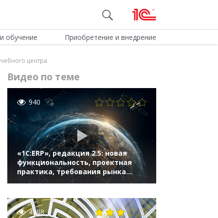
и обучение
Приобретение и внедрение
учебного центра
Видео по теме
940
«1С:ERP», редакция 2.5: новая
функциональность, проектная
практика, требования рынка
(Бизнес-форум 1С:ERP онлайн 18
ноября 2020 г., Моничев Алексей,
Кислов Алексей, "1С")
4288