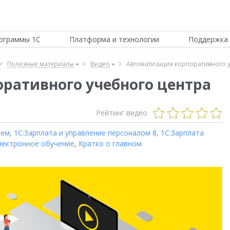
ограммы 1С
Платформа и технологии
Поддержка 
Полезные материалы
Видео
Автоматизация корпоративного 
ративного учебного центра
Рейтинг видео
ием
,
1С:Зарплата и управление персоналом 8
,
1С:Зарплата
лектронное обучение
,
Кратко о главном