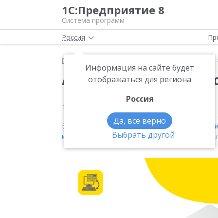
1С:Предприятие 8
Система программ
Россия
Пр
Главная
Методические материалы
Продукты
Информация на сайте будет
Автоматизация корпо
отображаться для региона
Россия
19 ноября 2020
1103
Да, все верно
Видео на тему:
1С:ERP Управление предприят
Выбрать другой
и кадры государственного учреждения 8
,
1С:Э