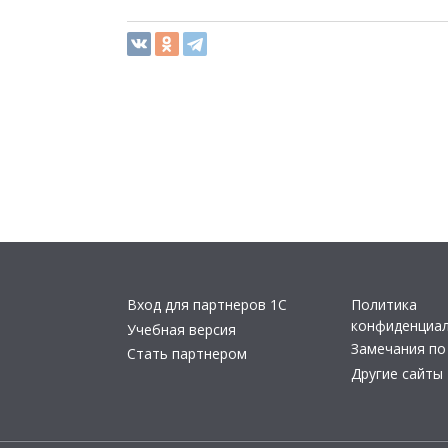
Вход для партнеров 1С
Политика
конфиденциа
Учебная версия
Замечания по
Стать партнером
Другие сайты