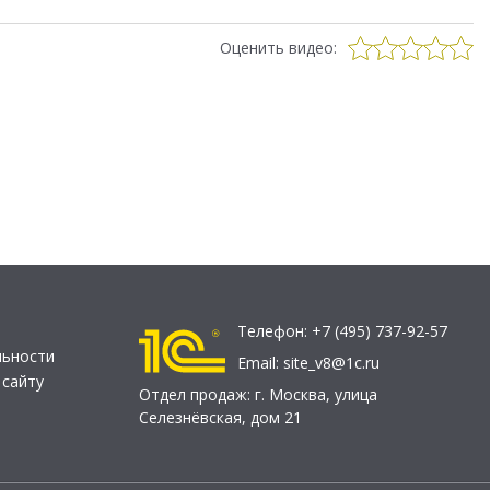
Оценить видео:
Телефон:
+7 (495) 737-92-57
льности
Email:
site_v8@1c.ru
 сайту
Отдел продаж:
г. Москва
,
улица
Селезнёвская, дом 21