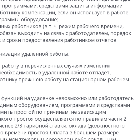
, программами, средствами защиты информации
работнику компенсации, если он использует в работе
граммы, оборудование;
ных работников (в т. ч. режим рабочего времени,
обязан выходить на связь с работодателем, порядок
ок и сроки предоставления работником отчетов
низации удаленной работы.
работу в перечисленных случаях изменения
 необходимость в удаленной работе отпадет,
ботнику прежнюю работу на стационарном рабочем
 функций на удаленке невозможно или работодатель
одимым оборудованием, программами и средствами
ить простой по причинам, не зависящим
акого простоя осуществляется по правилам части 2
 менее 2/3 тарифной ставки, оклада (должностного
о времени простоя. Оплата в большем размере
ным или трудовым договором либо локальным