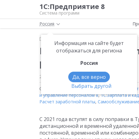
1С:Предприятие 8
Система программ
Россия
Пр
Главная
Методические материалы
Продукты
Информация на сайте будет
Правила перевода со
отображаться для региона
работу с 2021 года
Россия
22 января 2021
Да, все верно
Выбрать другой
Статьи на тему:
1С:ERP Управление предприя
и управление персоналом 8
,
1С:Зарплата и ка
Расчет заработной платы
,
Самообслуживание
С 2021 года вступят в силу поправки в
дистанционной и временной удаленной 
постоянной, временной или комбиниро