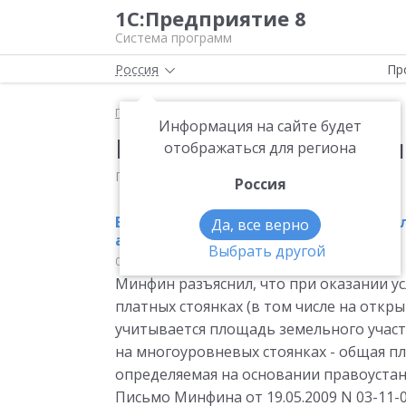
1С:Предприятие 8
Система программ
Россия
Пр
Главная
Мониторинг законодательства
Информация на сайте будет
Новости законодател
отображаться для региона
Последнее обновление: 8 августа 2026
Россия
ЕНВД. Расчет показателя площадь д
Да, все верно
автотранспорта
Выбрать другой
05.06.2009
Прочее
Минфин разъяснил, что при оказании у
платных стоянках (в том числе на откр
учитывается площадь земельного участ
на многоуровневых стоянках - общая пл
определяемая на основании правоуста
Письмо Минфина от 19.05.2009 N 03-11-