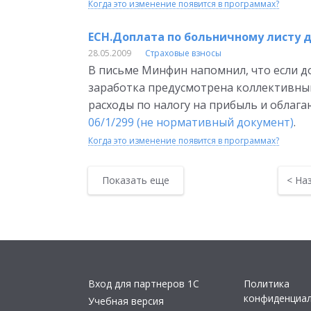
Когда это изменение появится в программах?
ЕСН.Доплата по больничному листу д
28.05.2009
Страховые взносы
В письме Минфин напомнил, что если д
заработка предусмотрена коллективны
расходы по налогу на прибыль и облага
06/1/299 (не нормативный документ)
.
Когда это изменение появится в программах?
Показать еще
<
На
Вход для партнеров 1С
Политика
конфиденциа
Учебная версия