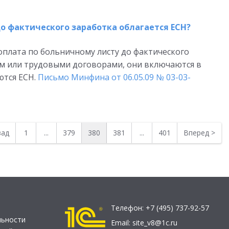
о фактического заработка облагается ЕСН?
оплата по больничному листу до фактического
м или трудовыми договорами, они включаются в
ются ЕСН.
Письмо Минфина от 06.05.09 № 03-03-
зад
1
...
379
380
381
...
401
Вперед
>
Телефон:
+7 (495) 737-92-57
льности
Email:
site_v8@1c.ru