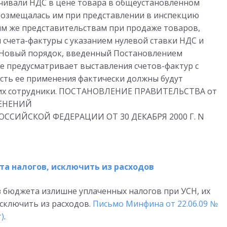
лачивали НДС в цене товара в общеустановленном
 возмещалась им при представлении в инспекцию
им же представительствам при продаже товаров,
 счета-фактуры с указанием нулевой ставки НДС и
. Новый порядок, введенный Постановлением
 не предусматривает выставления счетов-фактур с
сть ее применения фактически должны будут
 их сотрудники. ПОСТАНОВЛЕНИЕ ПРАВИТЕЛЬСТВА от
МЕНЕНИЙ
ССИЙСКОЙ ФЕДЕРАЦИИ ОТ 30 ДЕКАБРЯ 2000 Г. N
а налогов, исключить из расходов
з бюджета излишне уплаченных налогов при УСН, их
исключить из расходов.
Письмо Минфина от 22.06.09 №
)
.