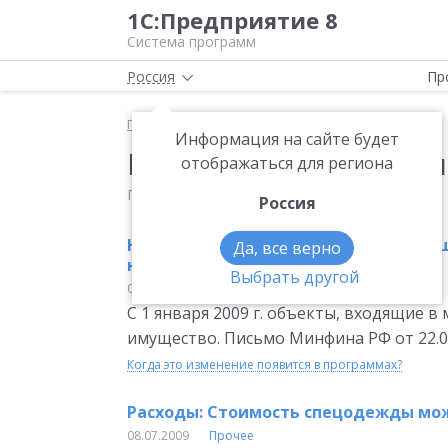
1С:Предприятие 8
Система программ
Россия
Пр
Главная
Мониторинг законодательства
Информация на сайте будет
Новости законодател
отображаться для региона
Последнее обновление: 7 августа 2026
Россия
Налог на мущество: Объекты, входя
Да, все верно
налогом на имущество
Выбрать другой
08.07.2009
Имущественные налоги
С 1 января 2009 г. объекты, входящие 
имущество. Письмо Минфина РФ от 22.06
Когда это изменение появится в программах?
Расходы: Стоимость спецодежды можн
08.07.2009
Прочее