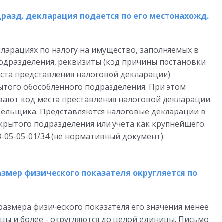
разд. декларация подается по его местонахожд.
кларациях по налогу на имущество, заполняемых в
одразделения, реквизиты (код причины постановки
места представления налоговой декларации)
ытого обособленного подразделения. При этом
ают код места преставления налоговой декларации
тельщика. Представляются налоговые декларации в
крытого подразделения или учета как крупнейшего.
3-05-05-01/34 (не нормативный документ).
азмер физического показателя округляется по
размера физического показателя его значения менее
ицы и более - округляются до целой единицы. Письмо