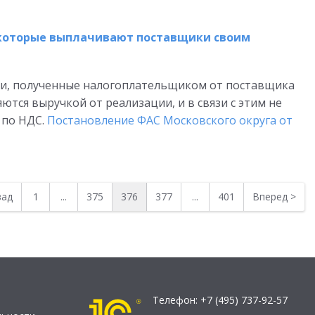
 которые выплачивают поставщики своим
ии, полученные налогоплательщиком от поставщика
ются выручкой от реализации, и в связи с этим не
 по НДС.
Постановление ФАС Московского округа от
зад
1
...
375
376
377
...
401
Вперед
>
Телефон:
+7 (495) 737-92-57