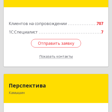
генерала Карбышева ул, дом № 76
Подробнее
Клиентов на сопровождении
707
1С:Специалист
7
Отправить заявку
Отправить заявку
Показать контакты
Назад
Перспектива
Перспектива
Камышин
403850, Волгоградская обл, Камышин г,
Леонова ул, дом № 26
Подробнее