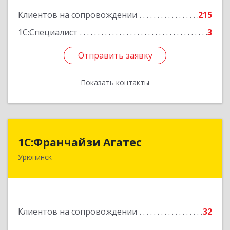
Клиентов на сопровождении
215
1С:Специалист
3
Отправить заявку
Отправить заявку
Показать контакты
Назад
1С:Франчайзи Агатес
1С:Франчайзи Агатес
Урюпинск
403113, Волгоградская обл, Урюпинск г, Ленина
пр-кт, дом № 90а
Подробнее
Клиентов на сопровождении
32