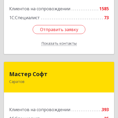
Подробнее
Клиентов на сопровождении
1585
1С:Специалист
73
Отправить заявку
Отправить заявку
Показать контакты
Назад
Мастер Софт
Мастер Софт
Саратов
410012, Саратовская обл, Саратов г, им
Вавилова Н.И. ул, дом № 38/114, кв.628
Подробнее
Клиентов на сопровождении
393