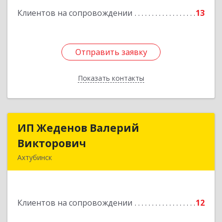
Клиентов на сопровождении
13
Подробнее
Отправить заявку
Отправить заявку
Показать контакты
Назад
ИП Жеденов Валерий
ИП Жеденов Валерий
Викторович
Викторович
Ахтубинск
416500, Астраханская обл, Ахтубинский р-н,
Ахтубинск г, Ст.Лаврентьева ул, дом № 2, кв.48
Клиентов на сопровождении
12
Подробнее