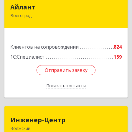
Айлант
Айлант
Волгоград
400001, Волгоградская обл, Волгоград г, им
Канунникова ул, дом № 11А
Подробнее
Клиентов на сопровождении
824
1С:Специалист
159
Отправить заявку
Отправить заявку
Показать контакты
Назад
Инженер-Центр
Инженер-Центр
Волжский
404120, Волгоградская обл, Волжский г, им