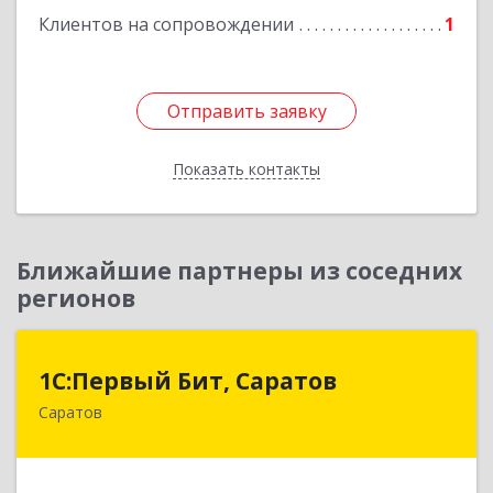
Клиентов на сопровождении
1
Отправить заявку
Отправить заявку
Показать контакты
Назад
Ближайшие партнеры из соседних
регионов
1С:Первый Бит, Саратов
1С:Первый Бит, Саратов
Саратов
410005, Саратовская обл, Саратов г,
Астраханская ул, дом № 87, корпус 50