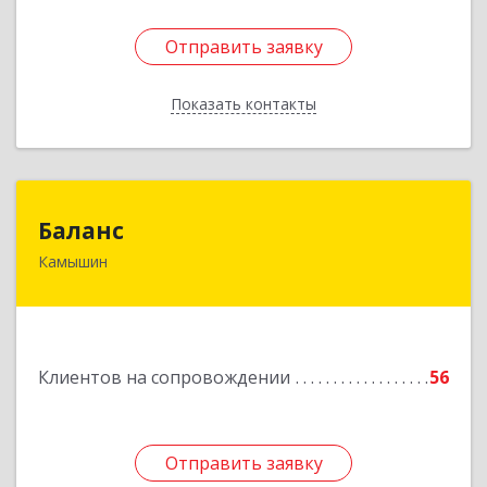
Отправить заявку
Отправить заявку
Показать контакты
Назад
Баланс
Баланс
Камышин
403876, Волгоградская обл, г.о. город Камышин,
Камышин г, 5-й мкр, дом № 63А, каб.37,38,39
Подробнее
Клиентов на сопровождении
56
Отправить заявку
Отправить заявку