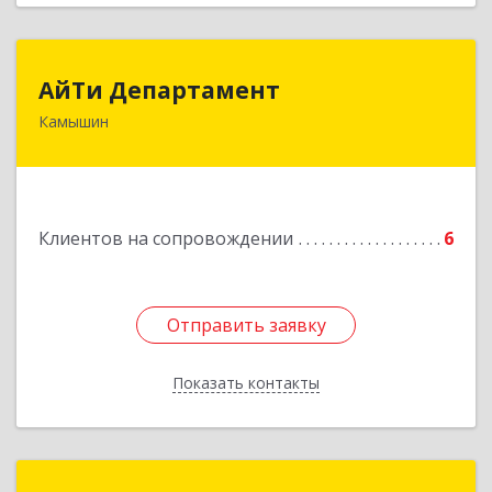
АйТи Департамент
АйТи Департамент
Камышин
403882, Волгоградская обл, Камышин г,
Пролетарская ул, дом № 10/1
Подробнее
Клиентов на сопровождении
6
Отправить заявку
Отправить заявку
Показать контакты
Назад